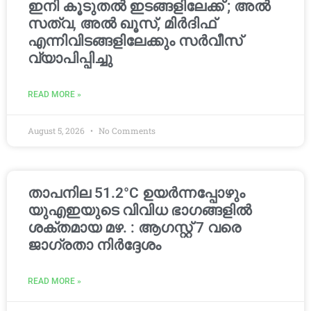
ഇനി കൂടുതൽ ഇടങ്ങളിലേക്ക് ; അൽ
സത്വ, അൽ ഖൂസ്, മിർദിഫ്
എന്നിവിടങ്ങളിലേക്കും സർവീസ്
വ്യാപിപ്പിച്ചു
READ MORE »
August 5, 2026
No Comments
താപനില 51.2°C ഉയർന്നപ്പോഴും
യുഎഇയുടെ വിവിധ ഭാഗങ്ങളിൽ
ശക്തമായ മഴ. : ആഗസ്റ്റ് 7 വരെ
ജാഗ്രതാ നിർദ്ദേശം
READ MORE »