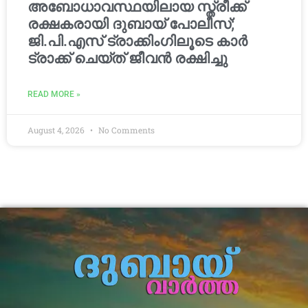
അബോധാവസ്ഥയിലായ സ്ത്രീക്ക്
രക്ഷകരായി ദുബായ് പോലീസ്;
ജി.പി.എസ് ട്രാക്കിംഗിലൂടെ കാർ
ട്രാക്ക് ചെയ്ത് ജീവൻ രക്ഷിച്ചു
READ MORE »
August 4, 2026
No Comments