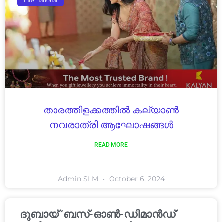
International
താരത്തിളക്കത്തിൽ കല്യാൺ
നവരാത്രി ആഘോഷങ്ങൾ
READ MORE
Admin SLM
October 6, 2024
ദുബായ് ‘ബസ്-ഓൺ-ഡിമാൻഡ്’