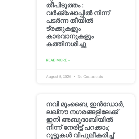
തീപിടുത്തം :
വർക്ക്‌ഷോപ്പിൽ നിന്ന്
പടർന്ന തീയിൽ
ട്രക്കുകളും
കാരവാനുകളും
കത്തിനശിച്ചു
READ MORE »
August 5, 2026
No Comments
നവി മുംബൈ, ഇൻഡോർ,
ലഖ്നൗ നഗരങ്ങളിലേക്ക്
ഇനി അബുദാബിയിൽ
നിന്ന് നേരിട്ട് പറക്കാം;
റൂട്ടുകൾ വിപുലീകരിച്ച്