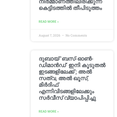
നിർമ്മാണത്തിലിരിക്കുന്ന
കെട്ടിടത്തിൽ തീപിടുത്തം
READ MORE »
August 7, 2026
No Comments
ദുബായ് ‘ബസ്-ഓൺ-
ഡിമാൻഡ്’ ഇനി കൂടുതൽ
ഇടങ്ങളിലേക്ക് ; അൽ
സത്വ, അൽ ഖൂസ്,
മിർദിഫ്
എന്നിവിടങ്ങളിലേക്കും
സർവീസ് വ്യാപിപ്പിച്ചു
READ MORE »