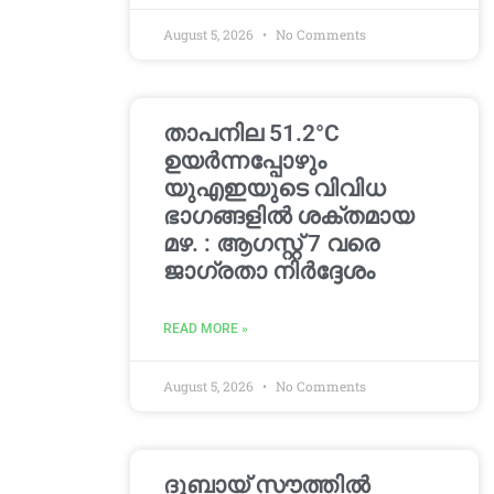
August 5, 2026
No Comments
താപനില 51.2°C
ഉയർന്നപ്പോഴും
യുഎഇയുടെ വിവിധ
ഭാഗങ്ങളിൽ ശക്തമായ
മഴ. : ആഗസ്റ്റ് 7 വരെ
ജാഗ്രതാ നിർദ്ദേശം
READ MORE »
August 5, 2026
No Comments
ദുബായ് സൗത്തിൽ