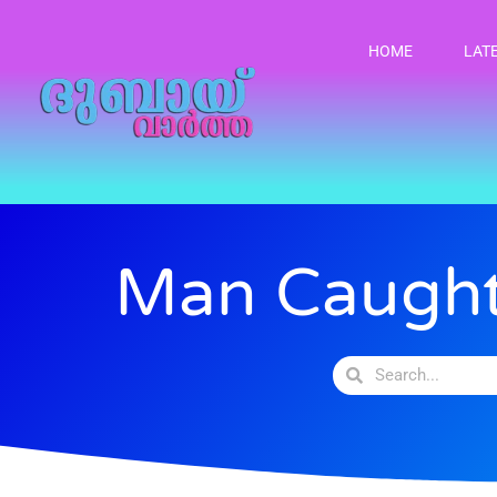
HOME
LAT
Man Caught 