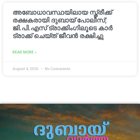
അബോധാവസ്ഥയിലായ സ്ത്രീക്ക്
രക്ഷകരായി ദുബായ് പോലീസ്;
ജി.പി.എസ് ട്രാക്കിംഗിലൂടെ കാർ
ട്രാക്ക് ചെയ്ത് ജീവൻ രക്ഷിച്ചു
READ MORE »
August 4, 2026
No Comments