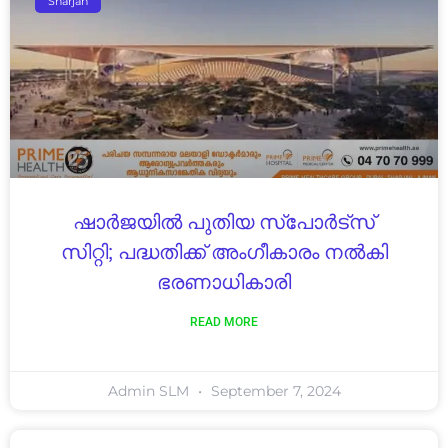
Sharjah
ഷാർജയിൽ പുതിയ സ്പോർട്സ്
സിറ്റി; പദ്ധതിക്ക് അംഗീകാരം നൽകി
ഭരണാധികാരി
READ MORE
Admin SLM
September 7, 2024