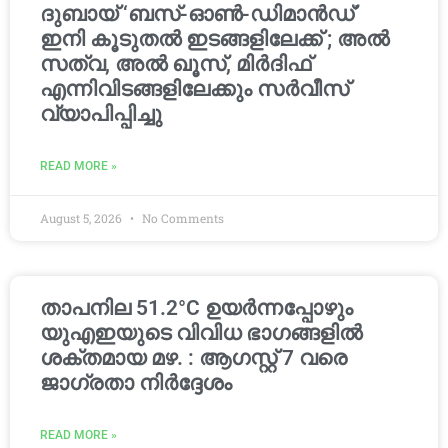
ദുബായ് ‘ബസ്-ഓൺ-ഡിമാൻഡ്’
ഇനി കൂടുതൽ ഇടങ്ങളിലേക്ക് ; അൽ
സത്വ, അൽ ഖൂസ്, മിർദിഫ്
എന്നിവിടങ്ങളിലേക്കും സർവീസ്
വ്യാപിപ്പിച്ചു
READ MORE »
August 5, 2026
No Comments
താപനില 51.2°C ഉയർന്നപ്പോഴും
യുഎഇയുടെ വിവിധ ഭാഗങ്ങളിൽ
ശക്തമായ മഴ. : ആഗസ്റ്റ് 7 വരെ
ജാഗ്രതാ നിർദ്ദേശം
READ MORE »