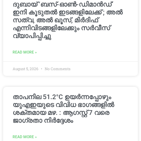
ദുബായ് ‘ബസ്-ഓൺ-ഡിമാൻഡ്’
ഇനി കൂടുതൽ ഇടങ്ങളിലേക്ക് ; അൽ
സത്വ, അൽ ഖൂസ്, മിർദിഫ്
എന്നിവിടങ്ങളിലേക്കും സർവീസ്
വ്യാപിപ്പിച്ചു
READ MORE »
August 5, 2026
No Comments
താപനില 51.2°C ഉയർന്നപ്പോഴും
യുഎഇയുടെ വിവിധ ഭാഗങ്ങളിൽ
ശക്തമായ മഴ. : ആഗസ്റ്റ് 7 വരെ
ജാഗ്രതാ നിർദ്ദേശം
READ MORE »