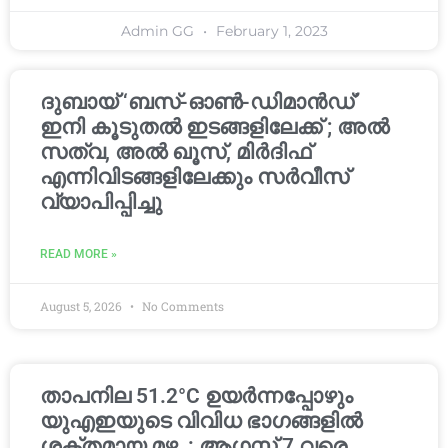
Admin GG
February 1, 2023
ദുബായ് ‘ബസ്-ഓൺ-ഡിമാൻഡ്’
ഇനി കൂടുതൽ ഇടങ്ങളിലേക്ക് ; അൽ
സത്വ, അൽ ഖൂസ്, മിർദിഫ്
എന്നിവിടങ്ങളിലേക്കും സർവീസ്
വ്യാപിപ്പിച്ചു
READ MORE »
August 5, 2026
No Comments
താപനില 51.2°C ഉയർന്നപ്പോഴും
യുഎഇയുടെ വിവിധ ഭാഗങ്ങളിൽ
ശക്തമായ മഴ. : ആഗസ്റ്റ് 7 വരെ