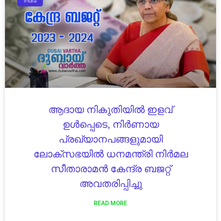
India
ആദായ നികുതിയിൽ ഇളവ്
ഉൾപ്പെടെ, നിർണായ
പ്രഖ്യാനപങ്ങളുമായി
ലോക്സഭയിൽ ധനമന്ത്രി നിർമല
സീതാരാമൻ കേന്ദ്ര ബജറ്റ്
അവതരിപ്പിച്ചു
READ MORE