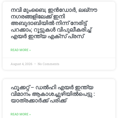
നവി മുംബൈ, ഇൻഡോർ, ലഖ്നൗ
നഗരങ്ങളിലേക്ക് ഇനി
അബുദാബിയിൽ നിന്ന് നേരിട്ട്
പറക്കാം; റൂട്ടുകൾ വിപുലീകരിച്ച്
എയർ ഇന്ത്യ എക്സ് പ്രസ്
READ MORE »
August 4, 2026
No Comments
ഫൂക്കറ്റ് – ഡൽഹി എയര്‍ ഇന്ത്യ
വിമാനം ആകാശച്ചുഴിയില്‍പെട്ടു :
യാത്രക്കാര്‍ക്ക് പരിക്ക്
READ MORE »