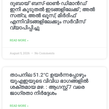
ദുബായ് ‘ബസ്-ഓൺ-ഡിമാൻഡ്’
ഇനി കൂടുതൽ ഇടങ്ങളിലേക്ക് ; അൽ
സത്വ, അൽ ഖൂസ്, മിർദിഫ്
എന്നിവിടങ്ങളിലേക്കും സർവീസ്
വ്യാപിപ്പിച്ചു
READ MORE »
August 5, 2026
No Comments
താപനില 51.2°C ഉയർന്നപ്പോഴും
യുഎഇയുടെ വിവിധ ഭാഗങ്ങളിൽ
ശക്തമായ മഴ. : ആഗസ്റ്റ് 7 വരെ
ജാഗ്രതാ നിർദ്ദേശം
READ MORE »