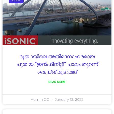
Dubai
ദുബായിലെ അതിമനോഹരമായ
പുതിയ ”ഇൻഫിനിറ്റി” പാലം തുറന്ന്
ഷെയ്ഖ് മുഹമ്മദ്
READ MORE
Admin GG
January 13, 2022