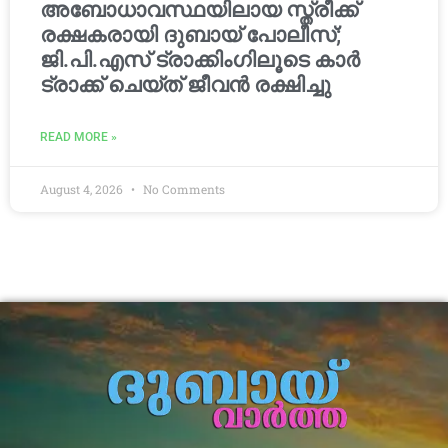
അബോധാവസ്ഥയിലായ സ്ത്രീക്ക്
രക്ഷകരായി ദുബായ് പോലീസ്;
ജി.പി.എസ് ട്രാക്കിംഗിലൂടെ കാർ
ട്രാക്ക് ചെയ്ത് ജീവൻ രക്ഷിച്ചു
READ MORE »
August 4, 2026
No Comments