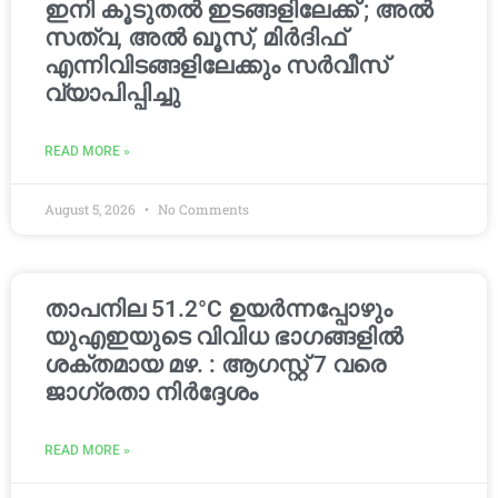
ഇനി കൂടുതൽ ഇടങ്ങളിലേക്ക് ; അൽ
സത്വ, അൽ ഖൂസ്, മിർദിഫ്
എന്നിവിടങ്ങളിലേക്കും സർവീസ്
വ്യാപിപ്പിച്ചു
READ MORE »
August 5, 2026
No Comments
താപനില 51.2°C ഉയർന്നപ്പോഴും
യുഎഇയുടെ വിവിധ ഭാഗങ്ങളിൽ
ശക്തമായ മഴ. : ആഗസ്റ്റ് 7 വരെ
ജാഗ്രതാ നിർദ്ദേശം
READ MORE »