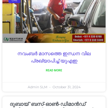
UAE
നവംബർ മാസത്തെ ഇന്ധന വില
പ്രഖ്യാപിച്ച് യുഎഇ
READ MORE
Admin SLM
October 31, 2024
ദുബായ് ‘ബസ്-ഓൺ-ഡിമാൻഡ്’