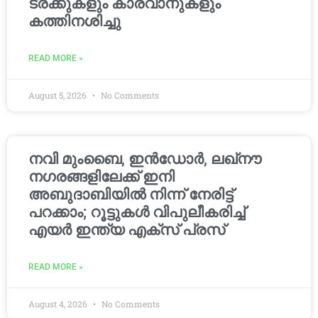
ട്രക്കുകളും കാരവാനുകളും
കത്തിനശിച്ചു
READ MORE »
August 5, 2026
No Comments
നവി മുംബൈ, ഇൻഡോർ, ലഖ്നൗ
നഗരങ്ങളിലേക്ക് ഇനി
അബുദാബിയിൽ നിന്ന് നേരിട്ട്
പറക്കാം; റൂട്ടുകൾ വിപുലീകരിച്ച്
എയർ ഇന്ത്യ എക്സ് പ്രസ്
READ MORE »
August 4, 2026
No Comments