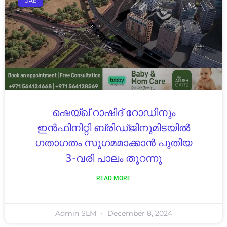
UAE
ഷെയ്ഖ് റാഷിദ് റോഡിനും
ഇൻഫിനിറ്റി ബ്രിഡ്ജിനുമിടയിൽ
ഗതാഗതം സുഗമമാക്കാൻ പുതിയ
3-വരി പാലം തുറന്നു
READ MORE
Admin SLM
December 8, 2024