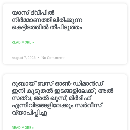
യാസ് ദ്വീപിൽ
നിർമ്മാണത്തിലിരിക്കുന്ന
കെട്ടിടത്തിൽ തീപിടുത്തം
READ MORE »
August 7, 2026
No Comments
ദുബായ് ‘ബസ്-ഓൺ-ഡിമാൻഡ്’
ഇനി കൂടുതൽ ഇടങ്ങളിലേക്ക് ; അൽ
സത്വ, അൽ ഖൂസ്, മിർദിഫ്
എന്നിവിടങ്ങളിലേക്കും സർവീസ്
വ്യാപിപ്പിച്ചു
READ MORE »