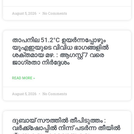
August 5, 2026
No Comments
താപനില 51.2°C ഉയർന്നപ്പോഴും
യുഎഇയുടെ വിവിധ ഭാഗങ്ങളിൽ
ശക്തമായ മഴ. : ആഗസ്റ്റ് 7 വരെ
ജാഗ്രതാ നിർദ്ദേശം
READ MORE »
August 5, 2026
No Comments
ദുബായ് സൗത്തിൽ തീപിടുത്തം :
വർക്ക്‌ഷോപ്പിൽ നിന്ന് പടർന്ന തീയിൽ