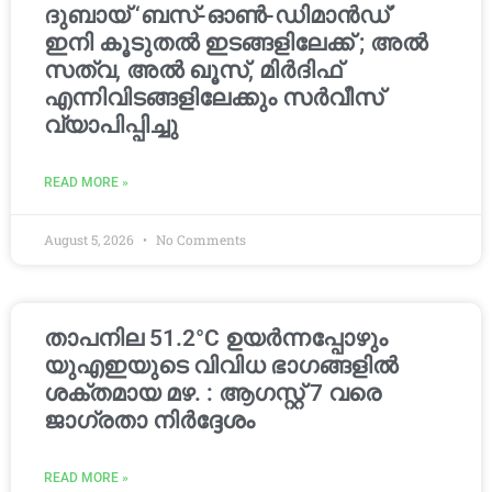
ദുബായ് ‘ബസ്-ഓൺ-ഡിമാൻഡ്’
ഇനി കൂടുതൽ ഇടങ്ങളിലേക്ക് ; അൽ
സത്വ, അൽ ഖൂസ്, മിർദിഫ്
എന്നിവിടങ്ങളിലേക്കും സർവീസ്
വ്യാപിപ്പിച്ചു
READ MORE »
August 5, 2026
No Comments
താപനില 51.2°C ഉയർന്നപ്പോഴും
യുഎഇയുടെ വിവിധ ഭാഗങ്ങളിൽ
ശക്തമായ മഴ. : ആഗസ്റ്റ് 7 വരെ
ജാഗ്രതാ നിർദ്ദേശം
READ MORE »