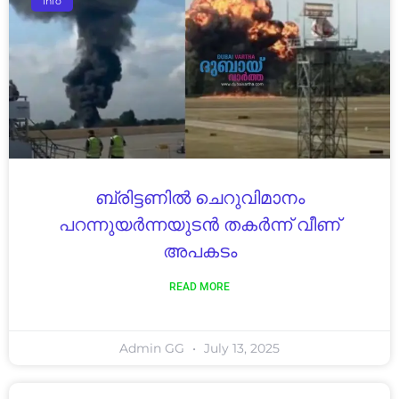
Info
ബ്രിട്ടണില്‍ ചെറുവിമാനം
പറന്നുയർന്നയുടൻ തകര്‍ന്ന് വീണ്
അപകടം
READ MORE
Admin GG
July 13, 2025