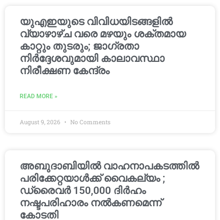
യുഎഇയുടെ വിവിധയിടങ്ങളിൽ
വ്യാഴാഴ്ച വരെ മഴയും ശക്തമായ
കാറ്റും തുടരും; ജാഗ്രതാ
നിർദ്ദേശവുമായി കാലാവസ്ഥാ
നിരീക്ഷണ കേന്ദ്രം
READ MORE »
August 9, 2026
No Comments
അബുദാബിയിൽ വാഹനാപകടത്തിൽ
പരിക്കേറ്റയാൾക്ക് വൈകല്യം ;
ഡ്രൈവർ 150,000 ദിർഹം
നഷ്ടപരിഹാരം നൽകണമെന്ന്
കോടതി