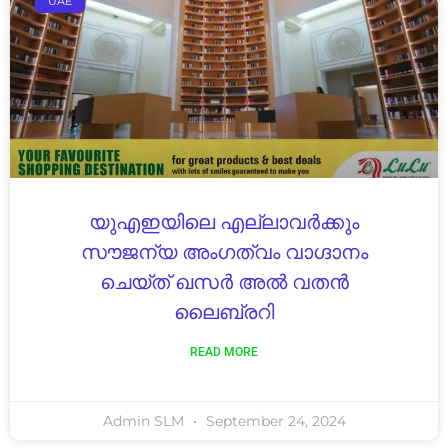
UAE
യുഎഇയിലെ എല്ലാവർക്കും
സൗജന്യ അംഗത്വം വാഗ്ദാനം
ചെയ്ത് ഖസർ അൽ വതൻ
ലൈബ്രറി
READ MORE
Admin SLM
September 24, 2024