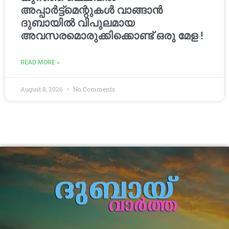
അപ്പാർട്ട്മെന്റുകൾ വാങ്ങാൻ
ദുബായിൽ വിപുലമായ
അവസരമൊരുക്കിക്കൊണ്ട് ഒരു മേള !
READ MORE »
August 8, 2026
No Comments