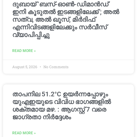
ദുബായ് ‘ബസ്-ഓൺ-ഡിമാൻഡ്’
ഇനി കൂടുതൽ ഇടങ്ങളിലേക്ക് ; അൽ
സത്വ, അൽ ഖൂസ്, മിർദിഫ്
എന്നിവിടങ്ങളിലേക്കും സർവീസ്
വ്യാപിപ്പിച്ചു
READ MORE »
August 5, 2026
No Comments
താപനില 51.2°C ഉയർന്നപ്പോഴും
യുഎഇയുടെ വിവിധ ഭാഗങ്ങളിൽ
ശക്തമായ മഴ. : ആഗസ്റ്റ് 7 വരെ
ജാഗ്രതാ നിർദ്ദേശം
READ MORE »