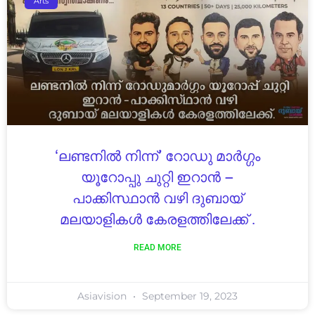
Arts
‘ലണ്ടനിൽ നിന്ന്’ റോഡു മാർഗ്ഗം
യൂറോപ്പു ചുറ്റി ഇറാൻ –
പാക്കിസ്ഥാൻ വഴി ദുബായ്
മലയാളികൾ കേരളത്തിലേക്ക് .
READ MORE
Asiavision
September 19, 2023