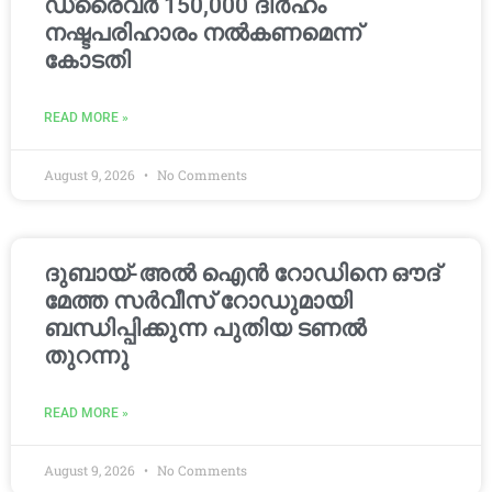
ഡ്രൈവർ 150,000 ദിർഹം
നഷ്ടപരിഹാരം നൽകണമെന്ന്
കോടതി
READ MORE »
August 9, 2026
No Comments
ദുബായ്-അൽ ഐൻ റോഡിനെ ഔദ്
മേത്ത സർവീസ് റോഡുമായി
ബന്ധിപ്പിക്കുന്ന പുതിയ ടണൽ
തുറന്നു
READ MORE »
August 9, 2026
No Comments