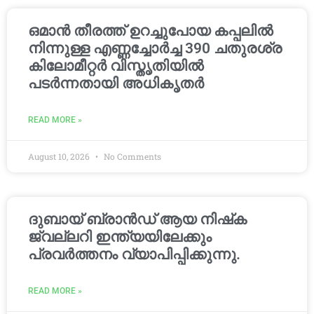
ഒമാൻ തീരത്ത് ഉറച്ചുപോയ കപ്പലിൽ
നിന്നുള്ള എണ്ണച്ചോർച്ച 390 ചതുരശ്ര
കിലോമീറ്റർ വിസ്തൃതിയിൽ
പടർന്നതായി അധികൃതർ
READ MORE »
August 10, 2026
No Comments
ദുബായ് ബ്രാൻഡ് ആയ നിഷ്‌ക
ജ്വല്ലറി ഇന്ത്യയിലേക്കും
പ്രവർത്തനം വ്യാപിപ്പിക്കുന്നു.
READ MORE »