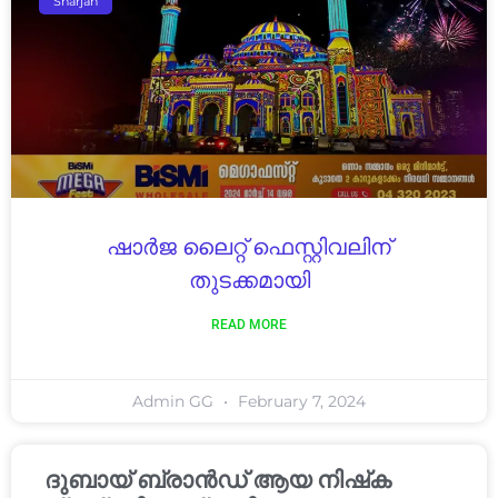
Sharjah
ഷാർജ ലൈറ്റ് ഫെസ്റ്റിവലിന്
തുടക്കമായി
READ MORE
Admin GG
February 7, 2024
ദുബായ് ബ്രാൻഡ് ആയ നിഷ്‌ക