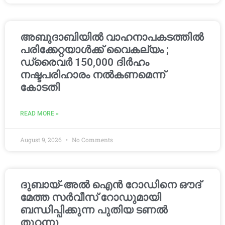
അബുദാബിയിൽ വാഹനാപകടത്തിൽ
പരിക്കേറ്റയാൾക്ക് വൈകല്യം ;
ഡ്രൈവർ 150,000 ദിർഹം
നഷ്ടപരിഹാരം നൽകണമെന്ന്
കോടതി
READ MORE »
August 9, 2026
No Comments
ദുബായ്-അൽ ഐൻ റോഡിനെ ഔദ്
മേത്ത സർവീസ് റോഡുമായി
ബന്ധിപ്പിക്കുന്ന പുതിയ ടണൽ
തുറന്നു