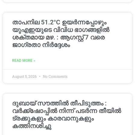
താപനില 51.2°C ഉയർന്നപ്പോഴും
യുഎഇയുടെ വിവിധ ഭാഗങ്ങളിൽ
ശക്തമായ മഴ. : ആഗസ്റ്റ് 7 വരെ
ജാഗ്രതാ നിർദ്ദേശം
READ MORE »
August 5, 2026
No Comments
ദുബായ് സൗത്തിൽ തീപിടുത്തം :
വർക്ക്‌ഷോപ്പിൽ നിന്ന് പടർന്ന തീയിൽ
ട്രക്കുകളും കാരവാനുകളും
കത്തിനശിച്ചു