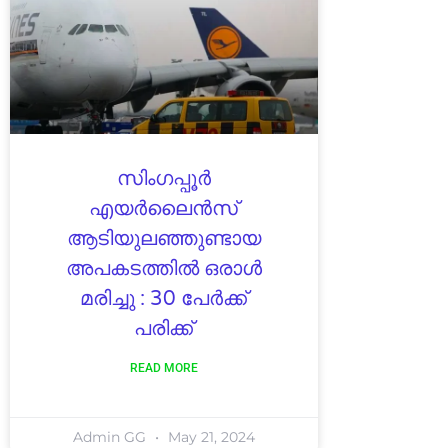
സിംഗപ്പൂർ
എയർലൈൻസ്
ആടിയുലഞ്ഞുണ്ടായ
അപകടത്തിൽ ഒരാൾ
മരിച്ചു : 30 പേർക്ക്
പരിക്ക്
READ MORE
Admin GG
May 21, 2024