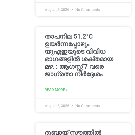
August 5, 2026
No Comments
താപനില 51.2°C
ഉയർന്നപ്പോഴും
യുഎഇയുടെ വിവിധ
ഭാഗങ്ങളിൽ ശക്തമായ
മഴ. : ആഗസ്റ്റ് 7 വരെ
ജാഗ്രതാ നിർദ്ദേശം
READ MORE »
August 5, 2026
No Comments
ദുബായ് സൗത്തിൽ