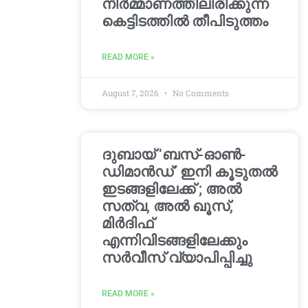
നിർമ്മാണത്തിലിരിക്കുന്ന
കെട്ടിടത്തിൽ തീപിടുത്തം
READ MORE »
August 7, 2026
No Comments
ദുബായ് ‘ബസ്-ഓൺ-
ഡിമാൻഡ്’ ഇനി കൂടുതൽ
ഇടങ്ങളിലേക്ക് ; അൽ
സത്വ, അൽ ഖൂസ്,
മിർദിഫ്
എന്നിവിടങ്ങളിലേക്കും
സർവീസ് വ്യാപിപ്പിച്ചു
READ MORE »