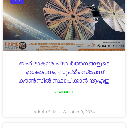
UAE
ബഹിരാകാശ പ്രവർത്തനങ്ങളുടെ
ഏകോപനം; സുപ്രീം സ്‌പേസ്
കൗൺസിൽ സ്ഥാപിക്കാൻ യുഎഇ
READ MORE
Admin SLM
October 9, 2024