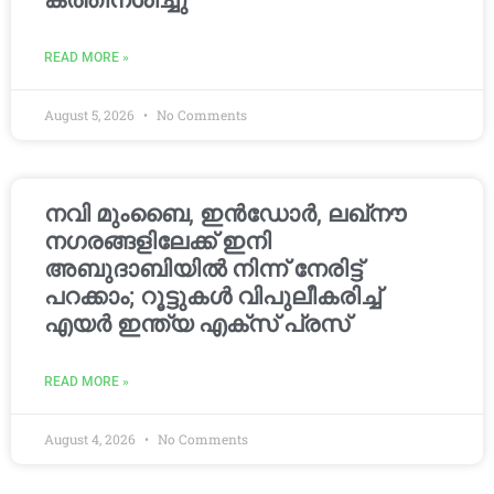
കത്തിനശിച്ചു
READ MORE »
August 5, 2026
No Comments
നവി മുംബൈ, ഇൻഡോർ, ലഖ്നൗ
നഗരങ്ങളിലേക്ക് ഇനി
അബുദാബിയിൽ നിന്ന് നേരിട്ട്
പറക്കാം; റൂട്ടുകൾ വിപുലീകരിച്ച്
എയർ ഇന്ത്യ എക്സ് പ്രസ്
READ MORE »
August 4, 2026
No Comments