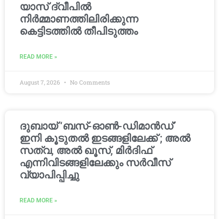
യാസ് ദ്വീപിൽ
നിർമ്മാണത്തിലിരിക്കുന്ന
കെട്ടിടത്തിൽ തീപിടുത്തം
READ MORE »
August 7, 2026
No Comments
ദുബായ് ‘ബസ്-ഓൺ-ഡിമാൻഡ്’
ഇനി കൂടുതൽ ഇടങ്ങളിലേക്ക് ; അൽ
സത്വ, അൽ ഖൂസ്, മിർദിഫ്
എന്നിവിടങ്ങളിലേക്കും സർവീസ്
വ്യാപിപ്പിച്ചു
READ MORE »