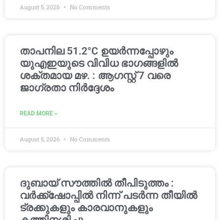
August 5, 2026
No Comments
താപനില 51.2°C ഉയർന്നപ്പോഴും
യുഎഇയുടെ വിവിധ ഭാഗങ്ങളിൽ
ശക്തമായ മഴ. : ആഗസ്റ്റ് 7 വരെ
ജാഗ്രതാ നിർദ്ദേശം
READ MORE »
August 5, 2026
No Comments
ദുബായ് സൗത്തിൽ തീപിടുത്തം :
വർക്ക്‌ഷോപ്പിൽ നിന്ന് പടർന്ന തീയിൽ
ട്രക്കുകളും കാരവാനുകളും