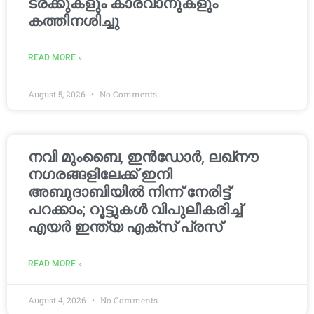
ട്രക്കുകളും കാരവാനുകളും
കത്തിനശിച്ചു
READ MORE »
August 5, 2026
No Comments
നവി മുംബൈ, ഇൻഡോർ, ലഖ്നൗ
നഗരങ്ങളിലേക്ക് ഇനി
അബുദാബിയിൽ നിന്ന് നേരിട്ട്
പറക്കാം; റൂട്ടുകൾ വിപുലീകരിച്ച്
എയർ ഇന്ത്യ എക്സ് പ്രസ്
READ MORE »
August 4, 2026
No Comments