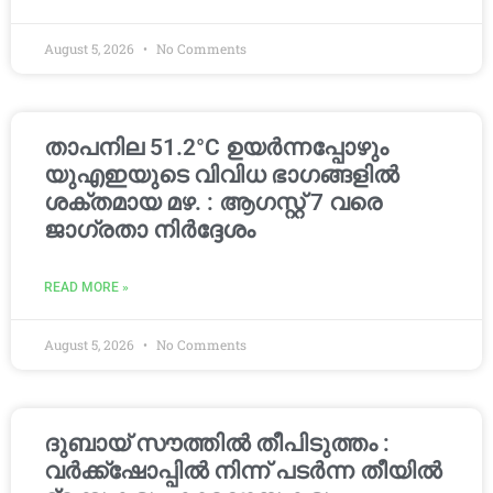
August 5, 2026
No Comments
താപനില 51.2°C ഉയർന്നപ്പോഴും
യുഎഇയുടെ വിവിധ ഭാഗങ്ങളിൽ
ശക്തമായ മഴ. : ആഗസ്റ്റ് 7 വരെ
ജാഗ്രതാ നിർദ്ദേശം
READ MORE »
August 5, 2026
No Comments
ദുബായ് സൗത്തിൽ തീപിടുത്തം :
വർക്ക്‌ഷോപ്പിൽ നിന്ന് പടർന്ന തീയിൽ