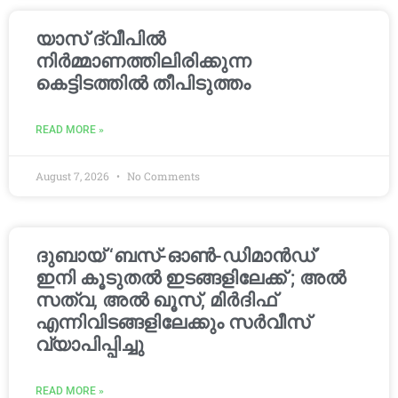
യാസ് ദ്വീപിൽ
നിർമ്മാണത്തിലിരിക്കുന്ന
കെട്ടിടത്തിൽ തീപിടുത്തം
READ MORE »
August 7, 2026
No Comments
ദുബായ് ‘ബസ്-ഓൺ-ഡിമാൻഡ്’
ഇനി കൂടുതൽ ഇടങ്ങളിലേക്ക് ; അൽ
സത്വ, അൽ ഖൂസ്, മിർദിഫ്
എന്നിവിടങ്ങളിലേക്കും സർവീസ്
വ്യാപിപ്പിച്ചു
READ MORE »