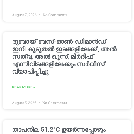
August 7, 2026
No Comments
ദുബായ് ‘ബസ്-ഓൺ-ഡിമാൻഡ്’
ഇനി കൂടുതൽ ഇടങ്ങളിലേക്ക് ; അൽ
സത്വ, അൽ ഖൂസ്, മിർദിഫ്
എന്നിവിടങ്ങളിലേക്കും സർവീസ്
വ്യാപിപ്പിച്ചു
READ MORE »
August 5, 2026
No Comments
താപനില 51.2°C ഉയർന്നപ്പോഴും