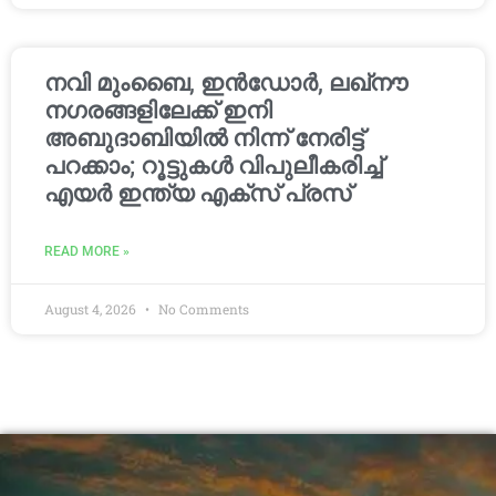
നവി മുംബൈ, ഇൻഡോർ, ലഖ്നൗ
നഗരങ്ങളിലേക്ക് ഇനി
അബുദാബിയിൽ നിന്ന് നേരിട്ട്
പറക്കാം; റൂട്ടുകൾ വിപുലീകരിച്ച്
എയർ ഇന്ത്യ എക്സ് പ്രസ്
READ MORE »
August 4, 2026
No Comments