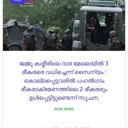
India
ജമ്മു കശ്മീരിലെ ദാര മേഖലയിൽ 3
ഭീകരരെ വധിച്ചെന്ന് സൈന്യം :
കൊല്ലപ്പെട്ടവരിൽ പഹൽഗാം
ഭീകരാക്രമണത്തിലെ 2 ഭീകരരും
ഉൾപ്പെട്ടിട്ടുണ്ടെന്ന് സൂചന.
READ MORE