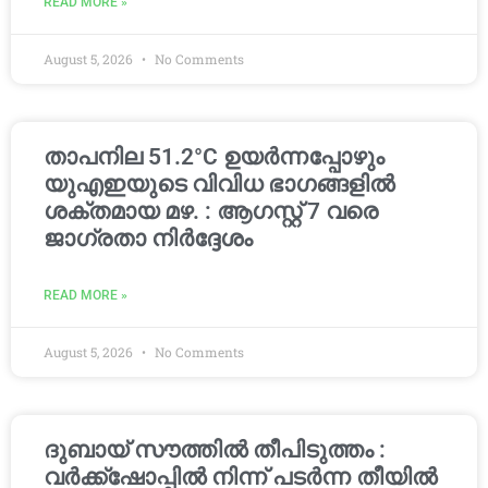
READ MORE »
August 5, 2026
No Comments
താപനില 51.2°C ഉയർന്നപ്പോഴും
യുഎഇയുടെ വിവിധ ഭാഗങ്ങളിൽ
ശക്തമായ മഴ. : ആഗസ്റ്റ് 7 വരെ
ജാഗ്രതാ നിർദ്ദേശം
READ MORE »
August 5, 2026
No Comments
ദുബായ് സൗത്തിൽ തീപിടുത്തം :
വർക്ക്‌ഷോപ്പിൽ നിന്ന് പടർന്ന തീയിൽ