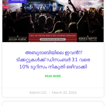
Abudhabi
അബുദാബിയിലെ ഇവൻ്റ്
ടിക്കറ്റുകൾക്ക് ഡിസംബർ 31 വരെ
10% ടൂറിസം നികുതി ഒഴിവാക്കി
READ MORE
Admin GG
March 22, 2024