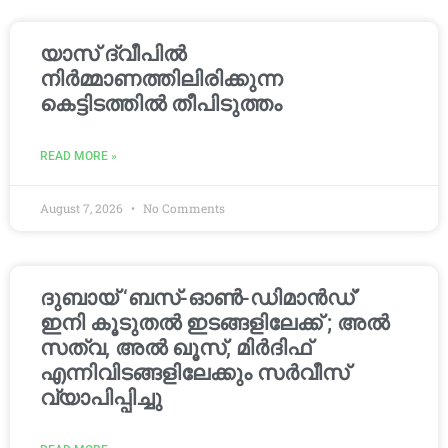
യാസ് ദ്വീപിൽ
നിർമ്മാണത്തിലിരിക്കുന്ന
കെട്ടിടത്തിൽ തീപിടുത്തം
READ MORE »
August 7, 2026
No Comments
ദുബായ് ‘ബസ്-ഓൺ-ഡിമാൻഡ്’
ഇനി കൂടുതൽ ഇടങ്ങളിലേക്ക് ; അൽ
സത്വ, അൽ ഖൂസ്, മിർദിഫ്
എന്നിവിടങ്ങളിലേക്കും സർവീസ്
വ്യാപിപ്പിച്ചു