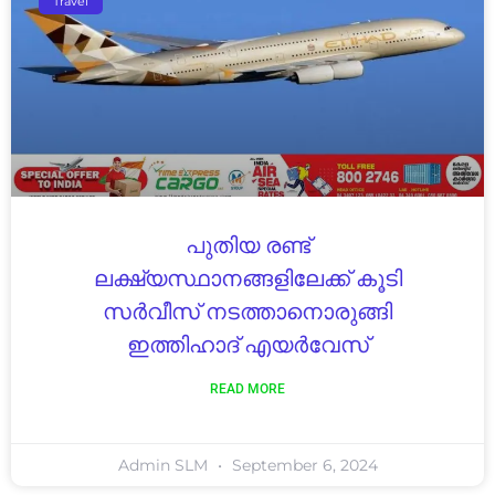
Travel
പുതിയ രണ്ട്
ലക്ഷ്യസ്ഥാനങ്ങളിലേക്ക് കൂടി
സർവീസ് നടത്താനൊരുങ്ങി
ഇത്തിഹാദ് എയർവേസ്
READ MORE
Admin SLM
September 6, 2024