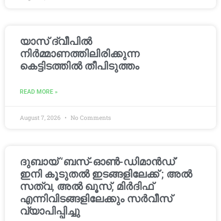
യാസ് ദ്വീപിൽ
നിർമ്മാണത്തിലിരിക്കുന്ന
കെട്ടിടത്തിൽ തീപിടുത്തം
READ MORE »
August 7, 2026
No Comments
ദുബായ് ‘ബസ്-ഓൺ-ഡിമാൻഡ്’
ഇനി കൂടുതൽ ഇടങ്ങളിലേക്ക് ; അൽ
സത്വ, അൽ ഖൂസ്, മിർദിഫ്
എന്നിവിടങ്ങളിലേക്കും സർവീസ്
വ്യാപിപ്പിച്ചു