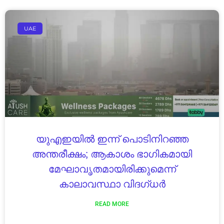
UAE
യുഎഇയിൽ ഇന്ന് പൊടിനിറഞ്ഞ
അന്തരീക്ഷം; ആകാശം ഭാഗികമായി
മേഘാവൃതമായിരിക്കുമെന്ന്
കാലാവസ്ഥാ വിദഗ്ധർ
READ MORE