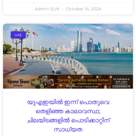
Admin SLM
October 14, 2024
UAE
യുഎഇയിൽ ഇന്ന് പൊതുവെ
തെളിഞ്ഞ കാലാവസ്ഥ;
ചിലയിടങ്ങളിൽ പൊടിക്കാറ്റിന്
സാധ്യത