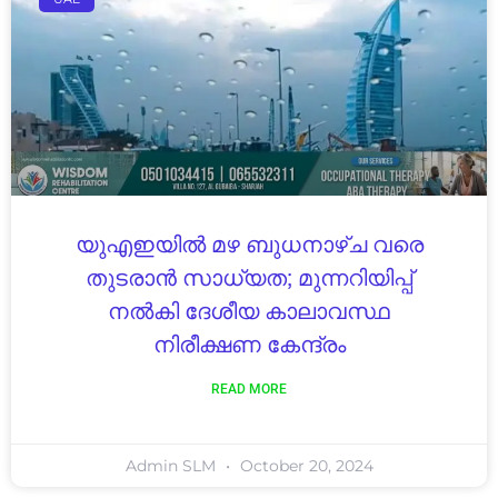
യുഎഇയിൽ മഴ ബുധനാഴ്ച വരെ
തുടരാൻ സാധ്യത; മുന്നറിയിപ്പ്
നൽകി ദേശീയ കാലാവസ്ഥ
നിരീക്ഷണ കേന്ദ്രം
READ MORE
Admin SLM
October 20, 2024