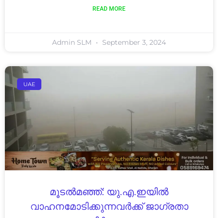
READ MORE
Admin SLM
September 3, 2024
UAE
മൂടൽമഞ്ഞ്: യു.എ.ഇയിൽ
വാഹനമോടിക്കുന്നവർക്ക് ജാഗ്രതാ