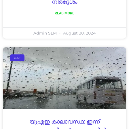
നിർദ്ദേശം
READ MORE
Admin SLM
August 30, 2024
UAE
യുഎഇ കാലാവസ്ഥ: ഇന്ന്