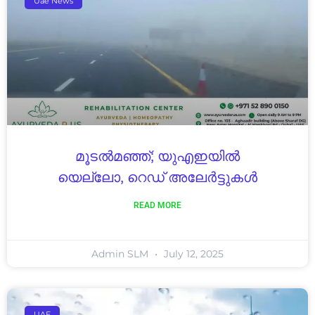
Uae News
മൂടൽമഞ്ഞ്; യുഎഇയിൽ
യെല്ലോ, റെഡ് അലേർട്ടുകൾ
READ MORE
Admin SLM
July 12, 2025
UAE