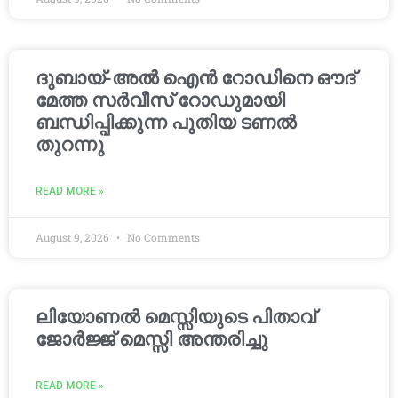
ദുബായ്-അൽ ഐൻ റോഡിനെ ഔദ്
മേത്ത സർവീസ് റോഡുമായി
ബന്ധിപ്പിക്കുന്ന പുതിയ ടണൽ
തുറന്നു
READ MORE »
August 9, 2026
No Comments
ലിയോണൽ മെസ്സിയുടെ പിതാവ്
ജോർജ്ജ് മെസ്സി അന്തരിച്ചു
READ MORE »