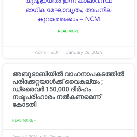
യുഎഇയിൽ ഇന്ന് കാലാവസ്ഥ
ഭാഗിക മേഘാവൃതം; താപനില
കുറഞ്ഞേക്കാം – NCM
READ MORE
Admin SLM
January 29, 2024
അബുദാബിയിൽ വാഹനാപകടത്തിൽ
പരിക്കേറ്റയാൾക്ക് വൈകല്യം ;
ഡ്രൈവർ 150,000 ദിർഹം
നഷ്ടപരിഹാരം നൽകണമെന്ന്
കോടതി
READ MORE »
August 9, 2026
No Comments