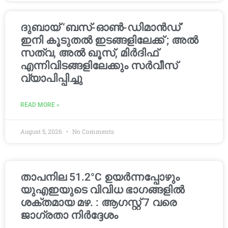
ദുബായ് ‘ബസ്-ഓൺ-ഡിമാൻഡ്’
ഇനി കൂടുതൽ ഇടങ്ങളിലേക്ക് ; അൽ
സത്വ, അൽ ഖൂസ്, മിർദിഫ്
എന്നിവിടങ്ങളിലേക്കും സർവീസ്
വ്യാപിപ്പിച്ചു
READ MORE »
August 5, 2026
No Comments
താപനില 51.2°C ഉയർന്നപ്പോഴും
യുഎഇയുടെ വിവിധ ഭാഗങ്ങളിൽ
ശക്തമായ മഴ. : ആഗസ്റ്റ് 7 വരെ
ജാഗ്രതാ നിർദ്ദേശം