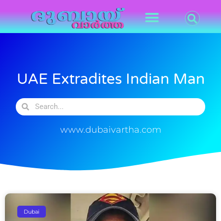
UAE Extradites Indian Man
www.dubaivartha.com
Dubai