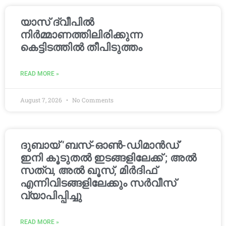
യാസ് ദ്വീപിൽ
നിർമ്മാണത്തിലിരിക്കുന്ന
കെട്ടിടത്തിൽ തീപിടുത്തം
READ MORE »
August 7, 2026
No Comments
ദുബായ് ‘ബസ്-ഓൺ-ഡിമാൻഡ്’
ഇനി കൂടുതൽ ഇടങ്ങളിലേക്ക് ; അൽ
സത്വ, അൽ ഖൂസ്, മിർദിഫ്
എന്നിവിടങ്ങളിലേക്കും സർവീസ്
വ്യാപിപ്പിച്ചു
READ MORE »