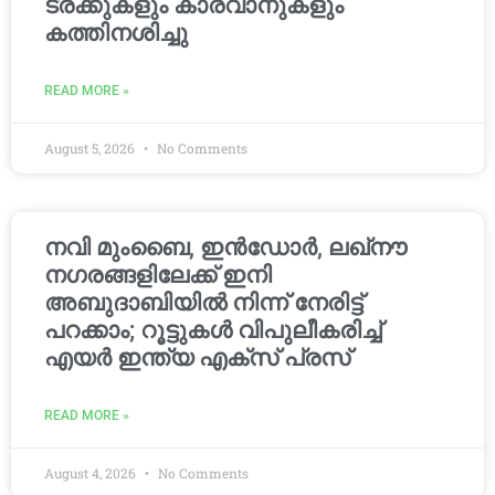
ട്രക്കുകളും കാരവാനുകളും
കത്തിനശിച്ചു
READ MORE »
August 5, 2026
No Comments
നവി മുംബൈ, ഇൻഡോർ, ലഖ്നൗ
നഗരങ്ങളിലേക്ക് ഇനി
അബുദാബിയിൽ നിന്ന് നേരിട്ട്
പറക്കാം; റൂട്ടുകൾ വിപുലീകരിച്ച്
എയർ ഇന്ത്യ എക്സ് പ്രസ്
READ MORE »
August 4, 2026
No Comments