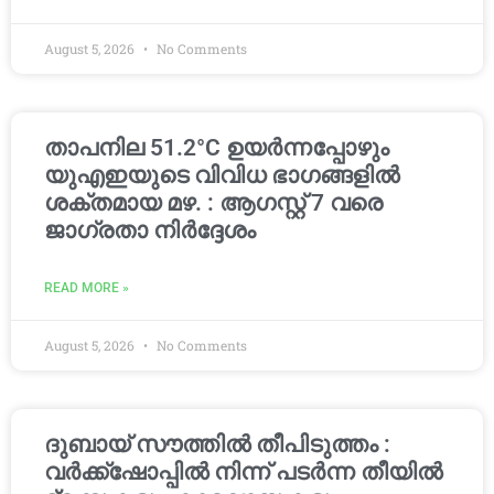
August 5, 2026
No Comments
താപനില 51.2°C ഉയർന്നപ്പോഴും
യുഎഇയുടെ വിവിധ ഭാഗങ്ങളിൽ
ശക്തമായ മഴ. : ആഗസ്റ്റ് 7 വരെ
ജാഗ്രതാ നിർദ്ദേശം
READ MORE »
August 5, 2026
No Comments
ദുബായ് സൗത്തിൽ തീപിടുത്തം :
വർക്ക്‌ഷോപ്പിൽ നിന്ന് പടർന്ന തീയിൽ