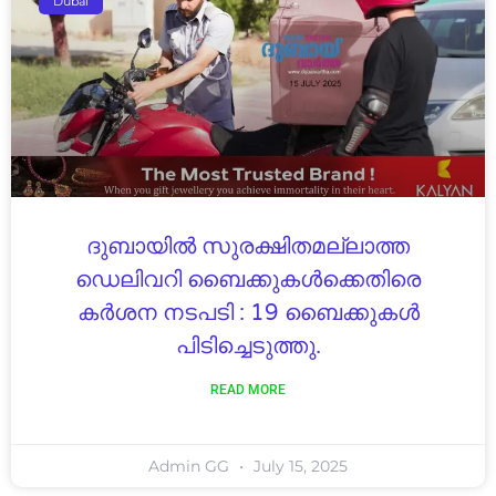
Dubai
ദുബായിൽ സുരക്ഷിതമല്ലാത്ത
ഡെലിവറി ബൈക്കുകൾക്കെതിരെ
കർശന നടപടി : 19 ബൈക്കുകൾ
പിടിച്ചെടുത്തു.
READ MORE
Admin GG
July 15, 2025