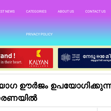
EST NEWS
CATEGORIES
ABOUT US
CONTACT US
PRIVACY POLICY
ഗ ഊർജം ഉപയോഗിക്കുന്നതി
ൽ ധാരണയിൽ