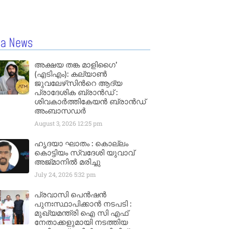
la News
അക്ഷയ തങ്ക മാളിഗൈ’
(എടിഎം): കല്യാണ്‍
ജുവലേഴ്‌സിന്‍റെ ആദ്യ
പ്രാദേശിക ബ്രാന്‍ഡ് :
ശിവകാര്‍ത്തികേയന്‍ ബ്രാന്‍ഡ്
അംബാസഡര്‍
August 3, 2026
12:25 pm
ഹൃദയാ ഘാതം : കൊല്ലം
കൊട്ടിയം സ്വദേശി യുവാവ്
അജ്മാനിൽ മരിച്ചു
July 24, 2026
5:32 pm
പ്രവാസി പെൻഷൻ
പുനഃസ്ഥാപിക്കാൻ നടപടി :
മുഖ്യമന്ത്രി ഐ സി എഫ്
നേതാക്കളുമായി നടത്തിയ