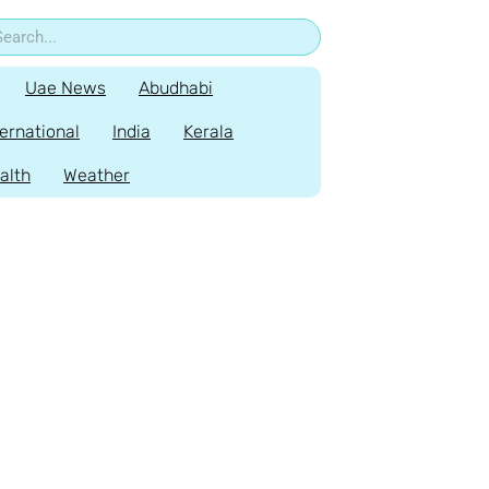
Uae News
Abudhabi
ternational
India
Kerala
alth
Weather