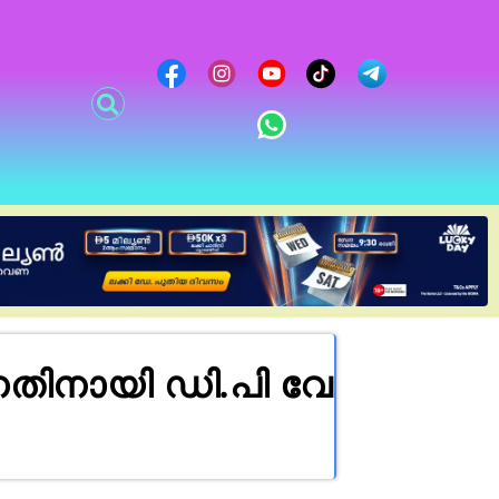
നായി ഡി.​പി വേ​