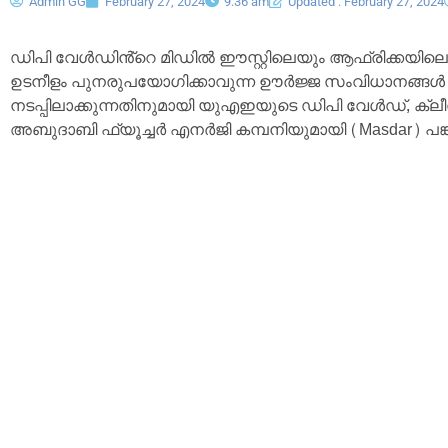
Admin GG
February 27, 2024
9:36 am
Updated : February 27, 2024
ഡിപി വേൾഡിൻ്റെ മിഡിൽ ഈസ്റ്റിലെയും ആഫ്രിക്കയി
ഉടനീളം പുനരുപയോഗിക്കാവുന്ന ഊർജ്ജ സംവിധാനങ്ങൾ 
നടപ്പിലാക്കുന്നതിനുമായി യുഎഇയുടെ ഡിപി വേൾഡ്
അബുദാബി ഫ്യൂച്ചർ എനർജി കമ്പനിയുമായി (Masdar) പങ്കാള