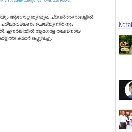
9:36 AM
Categories :
UAE
,
Uae News
ലെയും ആഗോള തുറമുഖ പ്രവർത്തനങ്ങളിൽ
പര്യവേക്ഷണം ചെയ്യുന്നതിനും
Kera
, ക്ലീൻ എനർജിയിൽ ആഗോള തലവനായ
ിത്ത കരാർ ഒപ്പുവച്ചു.