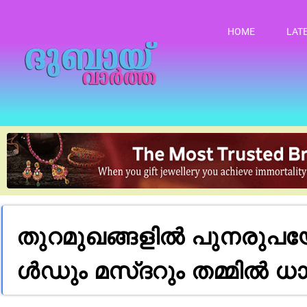
HOME
LAT
തുറമുഖങ്ങളിൽ പുനരുപയോ
ൾ​ഡും മ​സ്​​ദ​റും തമ്മി