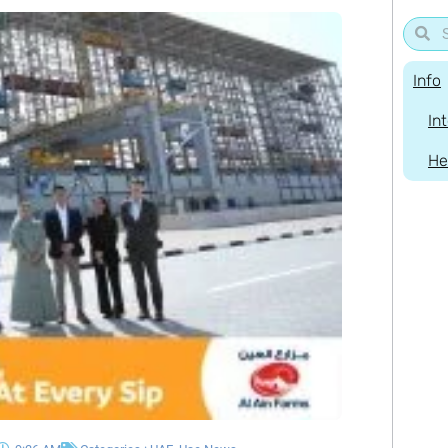
Info
In
He