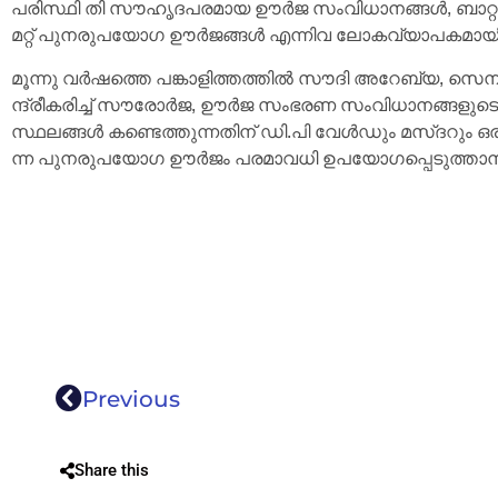
പരിസ്ഥി തി സൗഹൃദപരമായ ഊർജ സംവിധാനങ്ങൾ, ബാറ്
മറ്റ് പുനരുപയോഗ ഊർജങ്ങൾ എന്നിവ ലോകവ്യാപകമായി
മൂന്നു വർഷത്തെ പങ്കാളിത്തത്തിൽ സൗദി അറേബ്യ, സെനഗാ
ന്ദ്രീകരിച്ച് സൗരോർജ, ഊർജ സംഭരണ സംവിധാനങ്ങളുട
സ്ഥലങ്ങൾ കണ്ടെത്തുന്നതിന് ഡി.പി വേൾഡും മസ്‌ദറും ഒരുമിച്
ന്ന പുനരുപയോഗ ഊർജം പരമാവധി ഉപയോഗപ്പെടുത്താനാ
Previous
Share this