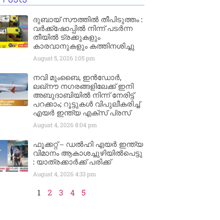
ദുബായ് സൗത്തിൽ തീപിടുത്തം :
വർക്ക്‌ഷോപ്പിൽ നിന്ന് പടർന്ന
തീയിൽ ട്രക്കുകളും
കാരവാനുകളും കത്തിനശിച്ചു
August 5, 2026
1:05 pm
നവി മുംബൈ, ഇൻഡോർ,
ലഖ്നൗ നഗരങ്ങളിലേക്ക് ഇനി
അബുദാബിയിൽ നിന്ന് നേരിട്ട്
പറക്കാം; റൂട്ടുകൾ വിപുലീകരിച്ച്
എയർ ഇന്ത്യ എക്സ് പ്രസ്
August 4, 2026
8:04 pm
ഫൂക്കറ്റ് – ഡൽഹി എയര്‍ ഇന്ത്യ
വിമാനം ആകാശച്ചുഴിയില്‍പെട്ടു
: യാത്രക്കാര്‍ക്ക് പരിക്ക്
August 4, 2026
4:33 pm
1
2
3
4
5