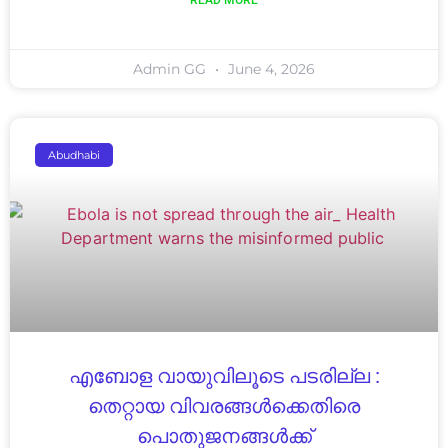
READ MORE
Admin GG
June 4, 2026
Abudhabi
എബോള വായുവിലൂടെ പടരില്ല :
തെറ്റായ വിവരങ്ങൾക്കെതിരെ
പൊതുജനങ്ങൾക്ക്