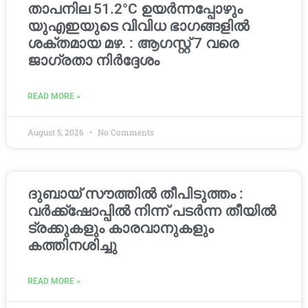
താപനില 51.2°C ഉയർന്നപ്പോഴും
യുഎഇയുടെ വിവിധ ഭാഗങ്ങളിൽ
ശക്തമായ മഴ. : ആഗസ്റ്റ് 7 വരെ
ജാഗ്രതാ നിർദ്ദേശം
READ MORE »
August 5, 2026
No Comments
ദുബായ് സൗത്തിൽ തീപിടുത്തം :
വർക്ക്‌ഷോപ്പിൽ നിന്ന് പടർന്ന തീയിൽ
ട്രക്കുകളും കാരവാനുകളും
കത്തിനശിച്ചു
READ MORE »