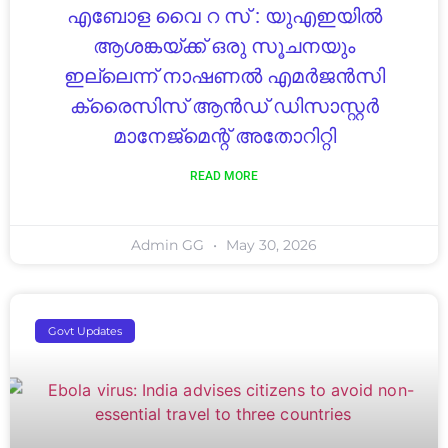
എബോള വൈ റ സ് : യുഎഇയിൽ
ആശങ്കയ്ക്ക് ഒരു സൂചനയും
ഇല്ലെന്ന് നാഷണൽ എമർജൻസി
ക്രൈസിസ് ആൻഡ് ഡിസാസ്റ്റർ
മാനേജ്മെന്റ് അതോറിറ്റി
READ MORE
Admin GG
May 30, 2026
Govt Updates