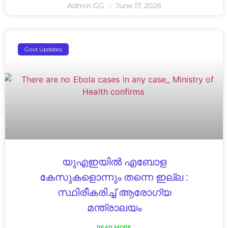
Admin GG
June 17, 2026
Govt Updates
യുഎഇയിൽ എബോള
കേസുകളൊന്നും തന്നെ ഇല്ല :
സ്ഥിരീകരിച്ച് ആരോഗ്യ
മന്ത്രാലയം