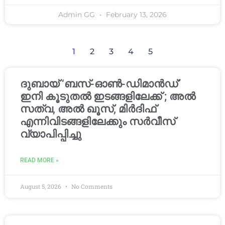
Admin GG
February 13, 2026
1
2
3
4
5
ദുബായ് ‘ബസ്-ഓൺ-ഡിമാൻഡ്’
ഇനി കൂടുതൽ ഇടങ്ങളിലേക്ക് ; അൽ
സത്വ, അൽ ഖൂസ്, മിർദിഫ്
എന്നിവിടങ്ങളിലേക്കും സർവീസ്
വ്യാപിപ്പിച്ചു
READ MORE »
August 5, 2026
No Comments