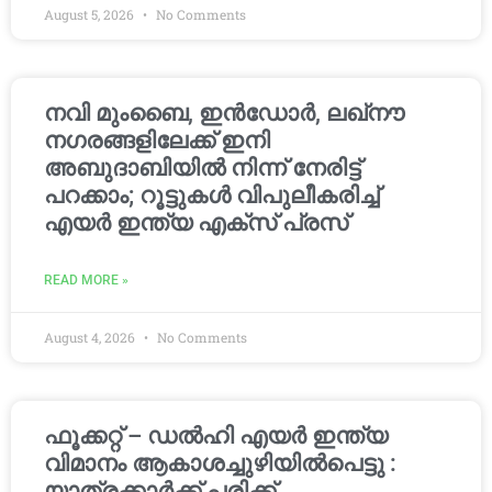
August 5, 2026
No Comments
നവി മുംബൈ, ഇൻഡോർ, ലഖ്നൗ
നഗരങ്ങളിലേക്ക് ഇനി
അബുദാബിയിൽ നിന്ന് നേരിട്ട്
പറക്കാം; റൂട്ടുകൾ വിപുലീകരിച്ച്
എയർ ഇന്ത്യ എക്സ് പ്രസ്
READ MORE »
August 4, 2026
No Comments
ഫൂക്കറ്റ് – ഡൽഹി എയര്‍ ഇന്ത്യ
വിമാനം ആകാശച്ചുഴിയില്‍പെട്ടു :
യാത്രക്കാര്‍ക്ക് പരിക്ക്