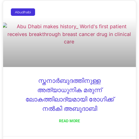
Abudhabi
സ്തനാർബുദത്തിനുള്ള
അത്യാധുനിക മരുന്ന്
ലോകത്തിലാദ്യമായി രോഗിക്ക്
നൽകി അബുദാബി
READ MORE