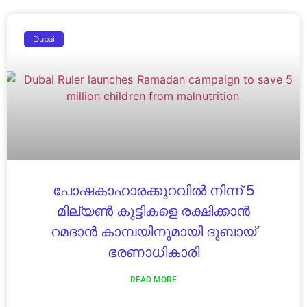
Dubai
പോഷകാഹാരക്കുറവിൽ നിന്ന് 5
മില്യൺ കുട്ടികളെ രക്ഷിക്കാൻ
റമദാൻ കാമ്പയിനുമായി ദുബായ്
ഭരണാധികാരി
READ MORE