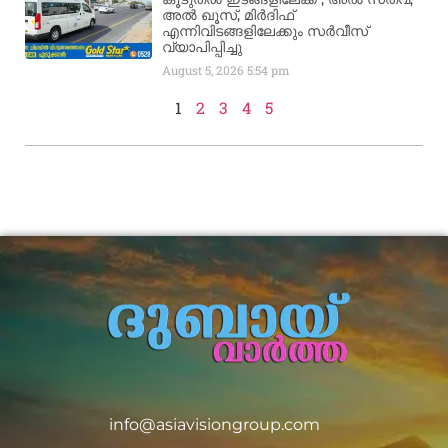
അൽ ഖൂസ്, മിർദിഫ്
എന്നിവിടങ്ങളിലേക്കും സർവീസ്
വ്യാപിപ്പിച്ചു
August 5, 2026
5:54 pm
1
2
3
4
5
info@asiavisiongroup.com