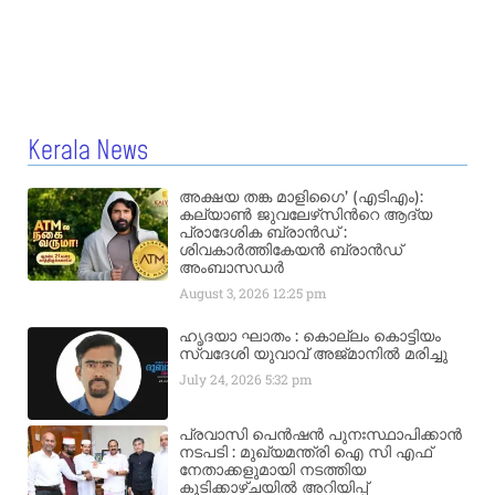
Kerala News
അക്ഷയ തങ്ക മാളിഗൈ’ (എടിഎം):
കല്യാണ്‍ ജുവലേഴ്‌സിന്‍റെ ആദ്യ
പ്രാദേശിക ബ്രാന്‍ഡ് :
ശിവകാര്‍ത്തികേയന്‍ ബ്രാന്‍ഡ്
അംബാസഡര്‍
August 3, 2026
12:25 pm
ഹൃദയാ ഘാതം : കൊല്ലം കൊട്ടിയം
സ്വദേശി യുവാവ് അജ്മാനിൽ മരിച്ചു
July 24, 2026
5:32 pm
പ്രവാസി പെൻഷൻ പുനഃസ്ഥാപിക്കാൻ
നടപടി : മുഖ്യമന്ത്രി ഐ സി എഫ്
നേതാക്കളുമായി നടത്തിയ
കൂടിക്കാഴ്ചയിൽ അറിയിപ്പ്