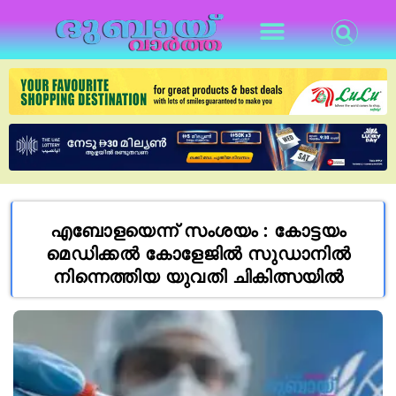
എബോളയെന്ന് സംശയം : കോട്ടയം
മെഡിക്കൽ കോളേജിൽ സുഡാനിൽ
നിന്നെത്തിയ യുവതി ചികിത്സയിൽ