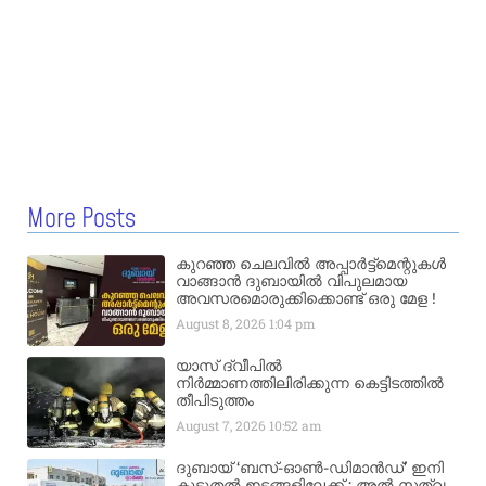
More Posts
കുറഞ്ഞ ചെലവിൽ അപ്പാർട്ട്മെന്റുകൾ
വാങ്ങാൻ ദുബായിൽ വിപുലമായ
അവസരമൊരുക്കിക്കൊണ്ട് ഒരു മേള !
August 8, 2026
1:04 pm
യാസ് ദ്വീപിൽ
നിർമ്മാണത്തിലിരിക്കുന്ന കെട്ടിടത്തിൽ
തീപിടുത്തം
August 7, 2026
10:52 am
ദുബായ് ‘ബസ്-ഓൺ-ഡിമാൻഡ്’ ഇനി
കൂടുതൽ ഇടങ്ങളിലേക്ക് ; അൽ സത്വ,