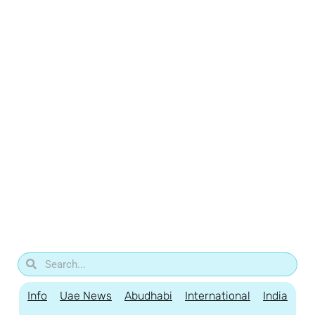
Info
Uae News
Abudhabi
International
India