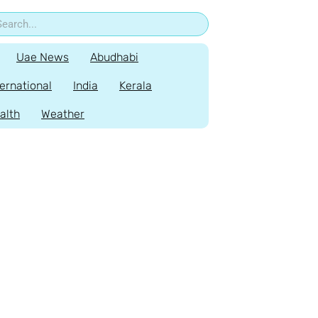
Uae News
Abudhabi
ternational
India
Kerala
alth
Weather