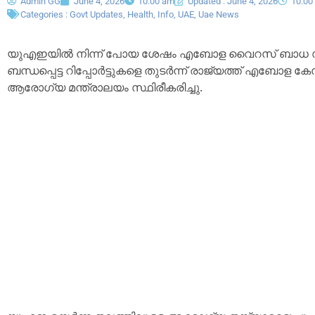
Admin GG
June 4, 2026
10:00 am
Updated : June 4, 2026
10:00
Categories :
Govt Updates
,
Health
,
Info
,
UAE
,
Uae News
യുഎഇയിൽ നിന്ന് പോയ ശേഷം എബോള വൈറസ് ബാധ സ്ഥിര
ബന്ധപ്പെട്ട റിപ്പോർട്ടുകളെ തുടർന്ന് രാജ്യത്ത് എബോള ക
ആരോഗ്യ മന്ത്രാലയം സ്ഥിരീകരിച്ചു.