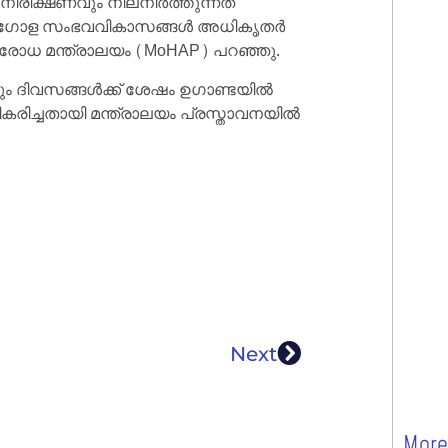
ിരീക്ഷണവും നിലനിർത്തുന്നത്
െട്ട ആഗോള സംഭവവികാസങ്ങൾ അധികൃതർ
തിരോധ മന്ത്രാലയം (MoHAP) പറഞ്ഞു.
ാനും ദിവസങ്ങൾക്ക് ശേഷം ഉഗാണ്ടയിൽ
രിച്ചതായി മന്ത്രാലയം പ്രസ്താവനയിൽ
Next
More