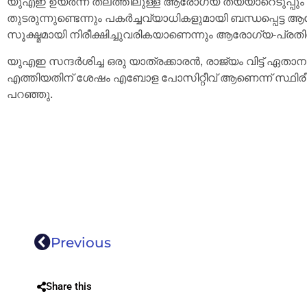
യുഎഇ ഉയർന്ന തലത്തിലുള്ള ആരോഗ്യ തയ്യാറെടുപ്പും ന
തുടരുന്നുണ്ടെന്നും പകർച്ചവ്യാധികളുമായി ബന്ധപ്പ
സൂക്ഷ്മമായി നിരീക്ഷിച്ചുവരികയാണെന്നും ആരോഗ്യ-പ്ര
യുഎഇ സന്ദർശിച്ച ഒരു യാത്രക്കാരന്‍, രാജ്യം വിട്ട് ഏത
എത്തിയതിന് ശേഷം എബോള പോസിറ്റീവ് ആണെന്ന് സ്ഥിരീക
പറഞ്ഞു.
Previous
Share this