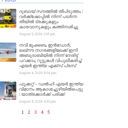
ദുബായ് സൗത്തിൽ തീപിടുത്തം :
വർക്ക്‌ഷോപ്പിൽ നിന്ന് പടർന്ന
തീയിൽ ട്രക്കുകളും
കാരവാനുകളും കത്തിനശിച്ചു
August 5, 2026
1:05 pm
നവി മുംബൈ, ഇൻഡോർ,
ലഖ്നൗ നഗരങ്ങളിലേക്ക് ഇനി
അബുദാബിയിൽ നിന്ന് നേരിട്ട്
പറക്കാം; റൂട്ടുകൾ വിപുലീകരിച്ച്
എയർ ഇന്ത്യ എക്സ് പ്രസ്
August 4, 2026
8:04 pm
ഫൂക്കറ്റ് – ഡൽഹി എയര്‍ ഇന്ത്യ
വിമാനം ആകാശച്ചുഴിയില്‍പെട്ടു
: യാത്രക്കാര്‍ക്ക് പരിക്ക്
August 4, 2026
4:33 pm
1
2
3
4
5