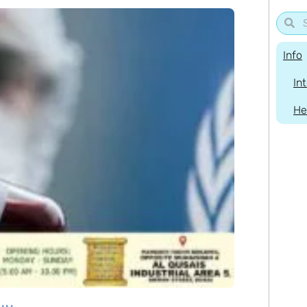
Info
In
He