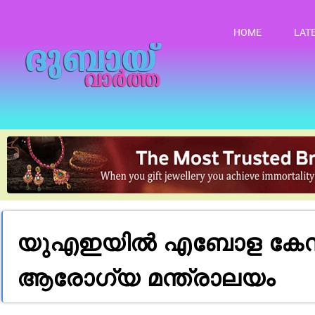
HOME
LAT
യുഎഇയിൽ എബോള കേസുകളൊ
ആരോഗ്യ മന്ത്രാലയം