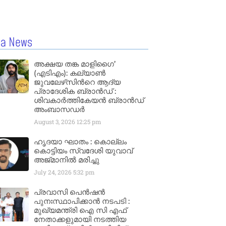
la News
അക്ഷയ തങ്ക മാളിഗൈ’
(എടിഎം): കല്യാണ്‍
ജുവലേഴ്‌സിന്‍റെ ആദ്യ
പ്രാദേശിക ബ്രാന്‍ഡ് :
ശിവകാര്‍ത്തികേയന്‍ ബ്രാന്‍ഡ്
അംബാസഡര്‍
August 3, 2026
12:25 pm
ഹൃദയാ ഘാതം : കൊല്ലം
കൊട്ടിയം സ്വദേശി യുവാവ്
അജ്മാനിൽ മരിച്ചു
July 24, 2026
5:32 pm
പ്രവാസി പെൻഷൻ
പുനഃസ്ഥാപിക്കാൻ നടപടി :
മുഖ്യമന്ത്രി ഐ സി എഫ്
നേതാക്കളുമായി നടത്തിയ