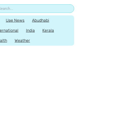
Uae News
Abudhabi
ternational
India
Kerala
alth
Weather