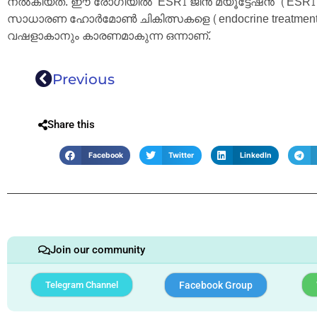
നൽകിയത്. ഈ രോഗിയിൽ ‘ESR1 ജീൻ മ്യൂട്ടേഷൻ’ (ESR1 ജീന
സാധാരണ ഹോർമോൺ ചികിത്സകളെ (endocrine treatment
വഷളാകാനും കാരണമാകുന്ന ഒന്നാണ്.
Previous
Share this
Facebook
Twitter
LinkedIn
Join our community
Telegram Channel
Facebook Group