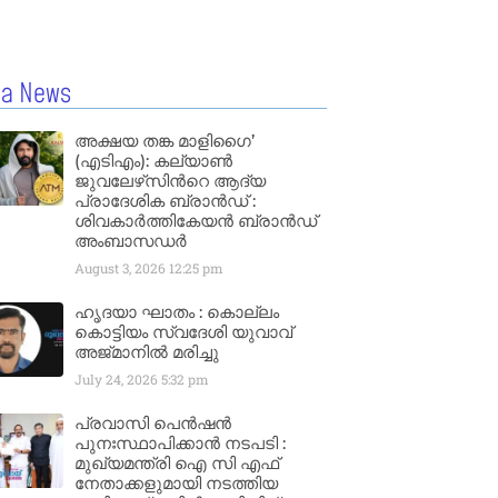
la News
അക്ഷയ തങ്ക മാളിഗൈ’
(എടിഎം): കല്യാണ്‍
ജുവലേഴ്‌സിന്‍റെ ആദ്യ
പ്രാദേശിക ബ്രാന്‍ഡ് :
ശിവകാര്‍ത്തികേയന്‍ ബ്രാന്‍ഡ്
അംബാസഡര്‍
August 3, 2026
12:25 pm
ഹൃദയാ ഘാതം : കൊല്ലം
കൊട്ടിയം സ്വദേശി യുവാവ്
അജ്മാനിൽ മരിച്ചു
July 24, 2026
5:32 pm
പ്രവാസി പെൻഷൻ
പുനഃസ്ഥാപിക്കാൻ നടപടി :
മുഖ്യമന്ത്രി ഐ സി എഫ്
നേതാക്കളുമായി നടത്തിയ