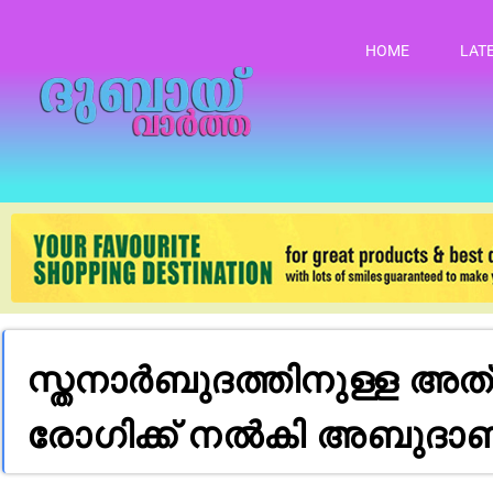
HOME
LAT
സ്തനാർബുദത്തിനുള്ള അത
രോഗിക്ക് നൽകി അബുദാ