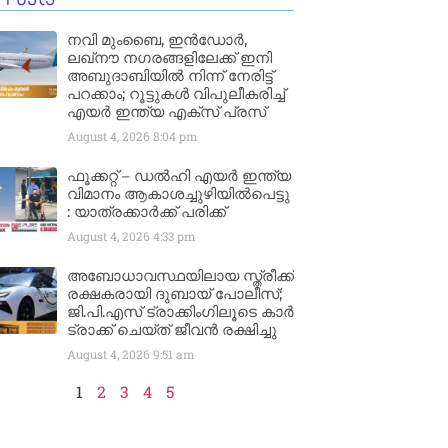
നവി മുംബൈ, ഇൻഡോർ,
ലഖ്നൗ നഗരങ്ങളിലേക്ക് ഇനി
അബുദാബിയിൽ നിന്ന് നേരിട്ട്
പറക്കാം; റൂട്ടുകൾ വിപുലീകരിച്ച്
എയർ ഇന്ത്യ എക്സ് പ്രസ്
August 4, 2026
8:04 pm
ഫൂക്കറ്റ് – ഡൽഹി എയര്‍ ഇന്ത്യ
വിമാനം ആകാശച്ചുഴിയില്‍പെട്ടു
: യാത്രക്കാര്‍ക്ക് പരിക്ക്
August 4, 2026
4:33 pm
അബോധാവസ്ഥയിലായ സ്ത്രീക്ക്
രക്ഷകരായി ദുബായ് പോലീസ്;
ജി.പി.എസ് ട്രാക്കിംഗിലൂടെ കാർ
ട്രാക്ക് ചെയ്ത് ജീവൻ രക്ഷിച്ചു
August 4, 2026
9:51 am
1
2
3
4
5