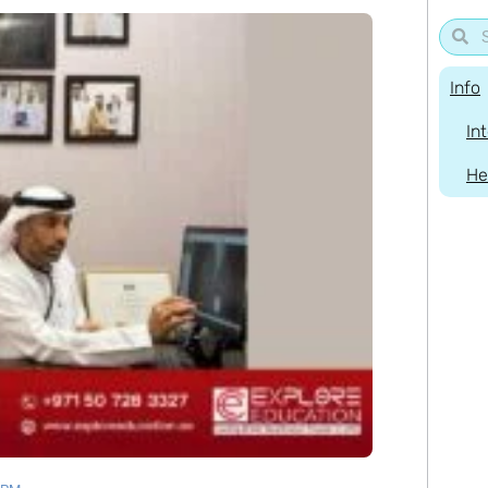
Info
In
He