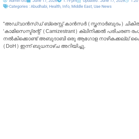
Admin GG
June 17, 2026
1:19 pm
Updated : June 17, 2026
1:20
Categories :
Abudhabi
,
Health
,
Info
,
Middle East
,
Uae News
“അഡ്വാൻസ്ഡ് ബ്രെസ്റ്റ് കാൻസർ (സ്തനാർബുദം) ചികിത്
‘കാമിസെസ്ട്രന്റ്’ (Camizestrant) ക്ലിനിക്കൽ പരിചരണ ര
നൽകിക്കൊണ്ട് അബുദാബി ഒരു ആഗോള നാഴികക്കല്ല് ക
(DoH) ഇന്ന് ബുധനാഴ്ച അറിയിച്ചു.