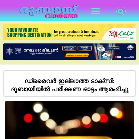
ഡ്രൈവർ ഇല്ലാത്ത ടാക്സി:
ദുബായിയിൽ പരീക്ഷണ ഓട്ടം ആരംഭിച്ചു