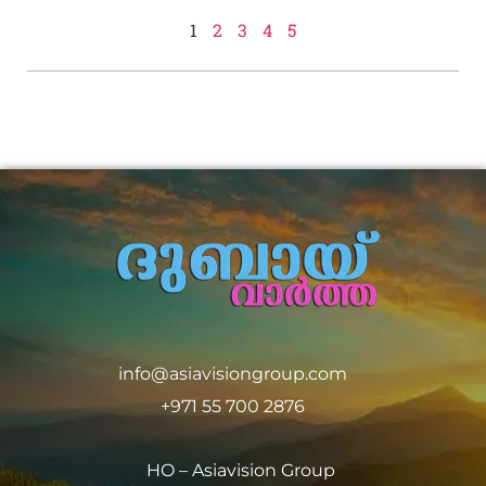
1
2
3
4
5
info@asiavisiongroup.com
+971 55 700 2876
HO – Asiavision Group