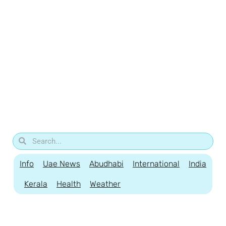
Info
Uae News
Abudhabi
International
India
Kerala
Health
Weather