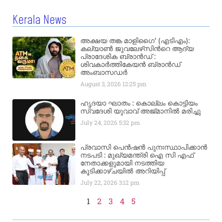
Kerala News
അക്ഷയ തങ്ക മാളിഗൈ’ (എടിഎം):
കല്യാണ്‍ ജുവലേഴ്‌സിന്‍റെ ആദ്യ
പ്രാദേശിക ബ്രാന്‍ഡ് :
ശിവകാര്‍ത്തികേയന്‍ ബ്രാന്‍ഡ്
അംബാസഡര്‍
August 3, 2026
12:25 pm
ഹൃദയാ ഘാതം : കൊല്ലം കൊട്ടിയം
സ്വദേശി യുവാവ് അജ്മാനിൽ മരിച്ചു
July 24, 2026
5:32 pm
പ്രവാസി പെൻഷൻ പുനഃസ്ഥാപിക്കാൻ
നടപടി : മുഖ്യമന്ത്രി ഐ സി എഫ്
നേതാക്കളുമായി നടത്തിയ
കൂടിക്കാഴ്ചയിൽ അറിയിപ്പ്
July 22, 2026
3:12 pm
1
2
3
4
5