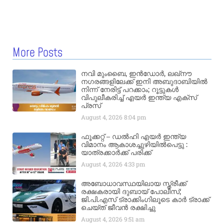
More Posts
നവി മുംബൈ, ഇൻഡോർ, ലഖ്നൗ
നഗരങ്ങളിലേക്ക് ഇനി അബുദാബിയിൽ
നിന്ന് നേരിട്ട് പറക്കാം; റൂട്ടുകൾ
വിപുലീകരിച്ച് എയർ ഇന്ത്യ എക്സ്
പ്രസ്
August 4, 2026
8:04 pm
ഫൂക്കറ്റ് – ഡൽഹി എയര്‍ ഇന്ത്യ
വിമാനം ആകാശച്ചുഴിയില്‍പെട്ടു :
യാത്രക്കാര്‍ക്ക് പരിക്ക്
August 4, 2026
4:33 pm
അബോധാവസ്ഥയിലായ സ്ത്രീക്ക്
രക്ഷകരായി ദുബായ് പോലീസ്;
ജി.പി.എസ് ട്രാക്കിംഗിലൂടെ കാർ ട്രാക്ക്
ചെയ്ത് ജീവൻ രക്ഷിച്ചു
August 4, 2026
9:51 am