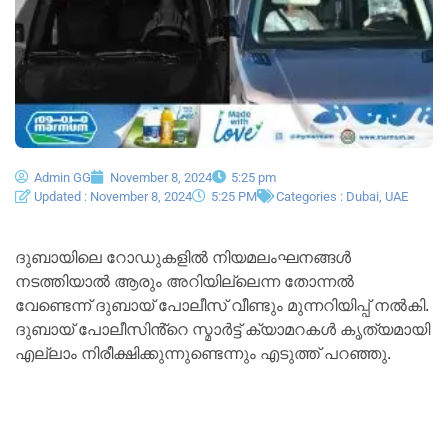
Admin GG
November 8, 2024
5:25 pm
Updated : November 8, 2024
5:25 PM
Categories :
Dubai
,
UAE
ദുബായിലെ റോഡുകളിൽ നിയമലംഘനങ്ങൾ
നടത്തിയാൽ ആരും അറിയില്ലെന്ന തോന്നൽ
വേണ്ടെന്ന് ദുബായ് പോലീസ് വീണ്ടും മുന്നറിയിപ്പ് നൽകി.
ദുബായ് പോലീസിൻ്റെ സ്മാർട്ട് ക്യാമറകൾ കൃത്യമായി
എല്ലാം നിരീക്ഷിക്കുന്നുണ്ടെന്നും എടുത്ത് പറഞ്ഞു.