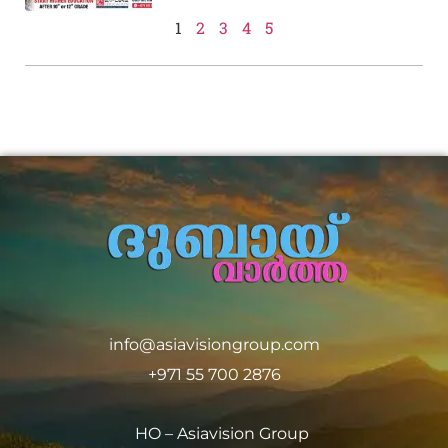
1
2
3
4
5
info@asiavisiongroup.com
+971 55 700 2876
HO – Asiavision Group