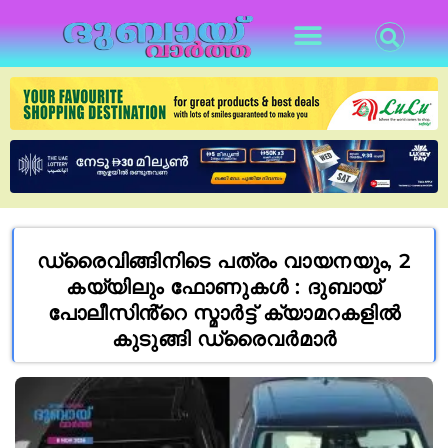
ഡ്രൈവിങ്ങിനിടെ പത്രം വായനയും, 2
കയ്യിലും ഫോണുകൾ : ദുബായ്
പോലീസിൻ്റെ സ്മാർട്ട് ക്യാമറകളിൽ
കുടുങ്ങി ഡ്രൈവർമാർ