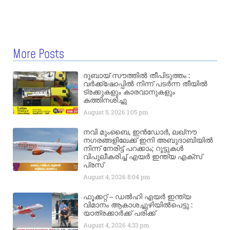
More Posts
ദുബായ് സൗത്തിൽ തീപിടുത്തം :
വർക്ക്‌ഷോപ്പിൽ നിന്ന് പടർന്ന തീയിൽ
ട്രക്കുകളും കാരവാനുകളും
കത്തിനശിച്ചു
August 5, 2026
1:05 pm
നവി മുംബൈ, ഇൻഡോർ, ലഖ്നൗ
നഗരങ്ങളിലേക്ക് ഇനി അബുദാബിയിൽ
നിന്ന് നേരിട്ട് പറക്കാം; റൂട്ടുകൾ
വിപുലീകരിച്ച് എയർ ഇന്ത്യ എക്സ്
പ്രസ്
August 4, 2026
8:04 pm
ഫൂക്കറ്റ് – ഡൽഹി എയര്‍ ഇന്ത്യ
വിമാനം ആകാശച്ചുഴിയില്‍പെട്ടു :
യാത്രക്കാര്‍ക്ക് പരിക്ക്
August 4, 2026
4:33 pm