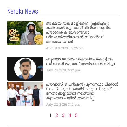
Kerala News
അക്ഷയ തങ്ക മാളിഗൈ’ (എടിഎം):
കല്യാണ്‍ ജുവലേഴ്‌സിന്‍റെ ആദ്യ
പ്രാദേശിക ബ്രാന്‍ഡ് :
ശിവകാര്‍ത്തികേയന്‍ ബ്രാന്‍ഡ്
അംബാസഡര്‍
August 3, 2026
12:25 pm
ഹൃദയാ ഘാതം : കൊല്ലം കൊട്ടിയം
സ്വദേശി യുവാവ് അജ്മാനിൽ മരിച്ചു
July 24, 2026
5:32 pm
പ്രവാസി പെൻഷൻ പുനഃസ്ഥാപിക്കാൻ
നടപടി : മുഖ്യമന്ത്രി ഐ സി എഫ്
നേതാക്കളുമായി നടത്തിയ
കൂടിക്കാഴ്ചയിൽ അറിയിപ്പ്
July 22, 2026
3:12 pm
1
2
3
4
5