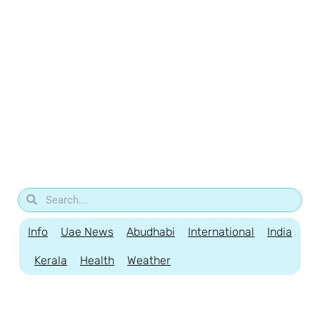
Info
Uae News
Abudhabi
International
India
Kerala
Health
Weather