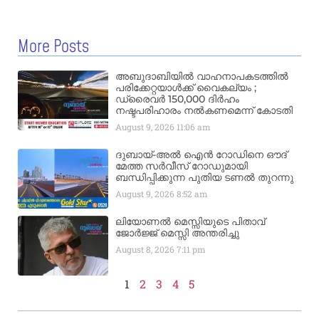
More Posts
അബുദാബിയിൽ വാഹനാപകടത്തിൽ
പരിക്കേറ്റയാൾക്ക് വൈകല്യം ;
ഡ്രൈവർ 150,000 ദിർഹം
നഷ്ടപരിഹാരം നൽകണമെന്ന് കോടതി
August 9, 2026
11:06 am
ദുബായ്-അൽ ഐൻ റോഡിനെ ഔദ്
മേത്ത സർവീസ് റോഡുമായി
ബന്ധിപ്പിക്കുന്ന പുതിയ ടണൽ തുറന്നു
August 9, 2026
8:52 am
ലിയോണൽ മെസ്സിയുടെ പിതാവ്
ജോർജ്ജ് മെസ്സി അന്തരിച്ചു
August 8, 2026
7:11 pm
1
2
3
4
5