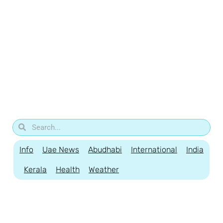
Info
Uae News
Abudhabi
International
India
Kerala
Health
Weather