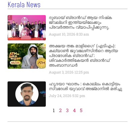
Kerala News
ദുബായ് ബ്രാൻഡ് ആയ നിഷ്‌ക
ജ്വല്ലറി ഇന്ത്യയിലേക്കും
പ്രവർത്തനം വ്യാപിപ്പിക്കുന്നു.
August 10, 2026
8:33 am
അക്ഷയ തങ്ക മാളിഗൈ’ (എടിഎം):
കല്യാണ്‍ ജുവലേഴ്‌സിന്‍റെ ആദ്യ
പ്രാദേശിക ബ്രാന്‍ഡ് :
ശിവകാര്‍ത്തികേയന്‍ ബ്രാന്‍ഡ്
അംബാസഡര്‍
August 3, 2026
12:25 pm
ഹൃദയാ ഘാതം : കൊല്ലം കൊട്ടിയം
സ്വദേശി യുവാവ് അജ്മാനിൽ മരിച്ചു
July 24, 2026
5:32 pm
1
2
3
4
5