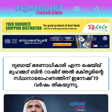
ദുബായ് ഭരണാധികാരി എന്ന ഷെയ്ഖ്
മുഹമ്മദ് ബിൻ റാഷിദ് അൽ മക്‌തൂമിന്റെ
സ്‌ഥാനാരോഹണത്തിന് ഇന്നേക്ക് 19
വർഷം തികയുന്നു.