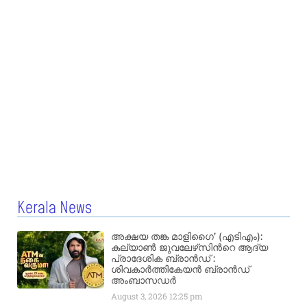
Kerala News
അക്ഷയ തങ്ക മാളിഗൈ’ (എടിഎം):
കല്യാണ്‍ ജുവലേഴ്‌സിന്‍റെ ആദ്യ
പ്രാദേശിക ബ്രാന്‍ഡ് :
ശിവകാര്‍ത്തികേയന്‍ ബ്രാന്‍ഡ്
അംബാസഡര്‍
August 3, 2026
12:25 pm