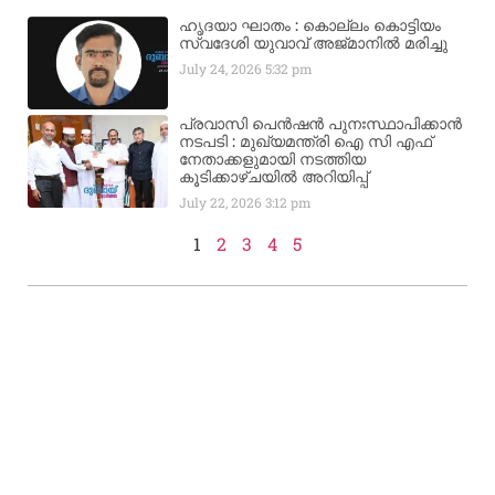
ഹൃദയാ ഘാതം : കൊല്ലം കൊട്ടിയം
സ്വദേശി യുവാവ് അജ്മാനിൽ മരിച്ചു
July 24, 2026
5:32 pm
പ്രവാസി പെൻഷൻ പുനഃസ്ഥാപിക്കാൻ
നടപടി : മുഖ്യമന്ത്രി ഐ സി എഫ്
നേതാക്കളുമായി നടത്തിയ
കൂടിക്കാഴ്ചയിൽ അറിയിപ്പ്
July 22, 2026
3:12 pm
1
2
3
4
5