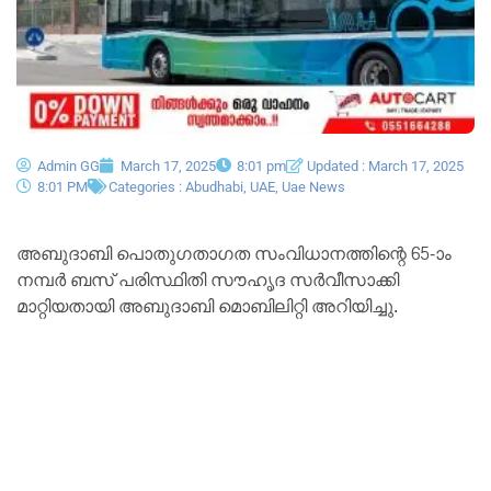
Admin GG
March 17, 2025
8:01 pm
Updated : March 17, 2025
8:01 PM
Categories :
Abudhabi
,
UAE
,
Uae News
അബുദാബി പൊതുഗതാഗത സംവിധാനത്തിന്റെ 65-ാം
നമ്പർ ബസ് പരിസ്ഥിതി സൗഹൃദ സർവീസാക്കി
മാറ്റിയതായി അബുദാബി മൊബിലിറ്റി അറിയിച്ചു.