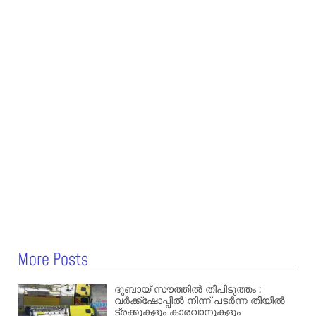
More Posts
ദുബായ് സൗത്തിൽ തീപിടുത്തം :
വർക്ക്‌ഷോപ്പിൽ നിന്ന് പടർന്ന തീയിൽ
ട്രക്കുകളും കാരവാനുകളും