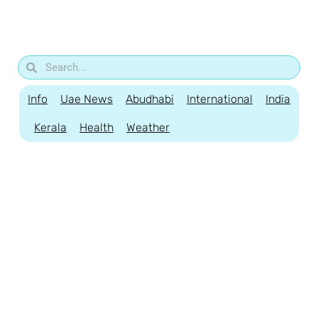
Info
Uae News
Abudhabi
International
India
Kerala
Health
Weather