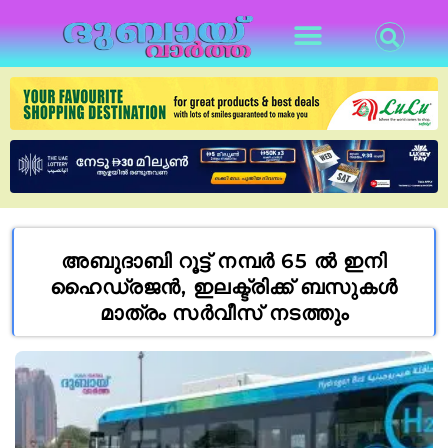
അബുദാബി റൂട്ട് നമ്പർ 65 ൽ ഇനി
ഹൈഡ്രജൻ, ഇലക്ട്രിക്ക് ബസുകൾ
മാത്രം സർവീസ് നടത്തും