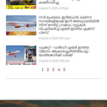
കത്തിനശിച്ചു
August 5, 2026
1:05 pm
നവി മുംബൈ, ഇൻഡോർ, ലഖ്നൗ
നഗരങ്ങളിലേക്ക് ഇനി അബുദാബിയിൽ
നിന്ന് നേരിട്ട് പറക്കാം; റൂട്ടുകൾ
വിപുലീകരിച്ച് എയർ ഇന്ത്യ എക്സ്
പ്രസ്
August 4, 2026
8:04 pm
ഫൂക്കറ്റ് – ഡൽഹി എയര്‍ ഇന്ത്യ
വിമാനം ആകാശച്ചുഴിയില്‍പെട്ടു :
യാത്രക്കാര്‍ക്ക് പരിക്ക്
August 4, 2026
4:33 pm
1
2
3
4
5