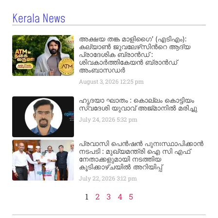
Kerala News
അക്ഷയ തങ്ക മാളിഗൈ’ (എടിഎം):
കല്യാണ്‍ ജുവലേഴ്‌സിന്‍റെ ആദ്യ
പ്രാദേശിക ബ്രാന്‍ഡ് :
ശിവകാര്‍ത്തികേയന്‍ ബ്രാന്‍ഡ്
അംബാസഡര്‍
August 3, 2026
12:25 pm
ഹൃദയാ ഘാതം : കൊല്ലം കൊട്ടിയം
സ്വദേശി യുവാവ് അജ്മാനിൽ മരിച്ചു
July 24, 2026
5:32 pm
പ്രവാസി പെൻഷൻ പുനഃസ്ഥാപിക്കാൻ
നടപടി : മുഖ്യമന്ത്രി ഐ സി എഫ്
നേതാക്കളുമായി നടത്തിയ
കൂടിക്കാഴ്ചയിൽ അറിയിപ്പ്
July 22, 2026
3:12 pm
1
2
3
4
5