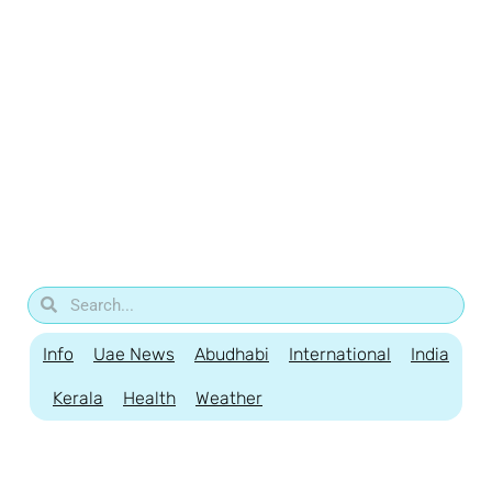
Info
Uae News
Abudhabi
International
India
Kerala
Health
Weather