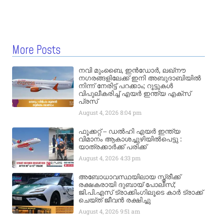
More Posts
നവി മുംബൈ, ഇൻഡോർ, ലഖ്നൗ
നഗരങ്ങളിലേക്ക് ഇനി അബുദാബിയിൽ
നിന്ന് നേരിട്ട് പറക്കാം; റൂട്ടുകൾ
വിപുലീകരിച്ച് എയർ ഇന്ത്യ എക്സ്
പ്രസ്
August 4, 2026
8:04 pm
ഫൂക്കറ്റ് – ഡൽഹി എയര്‍ ഇന്ത്യ
വിമാനം ആകാശച്ചുഴിയില്‍പെട്ടു :
യാത്രക്കാര്‍ക്ക് പരിക്ക്
August 4, 2026
4:33 pm
അബോധാവസ്ഥയിലായ സ്ത്രീക്ക്
രക്ഷകരായി ദുബായ് പോലീസ്;
ജി.പി.എസ് ട്രാക്കിംഗിലൂടെ കാർ ട്രാക്ക്
ചെയ്ത് ജീവൻ രക്ഷിച്ചു
August 4, 2026
9:51 am