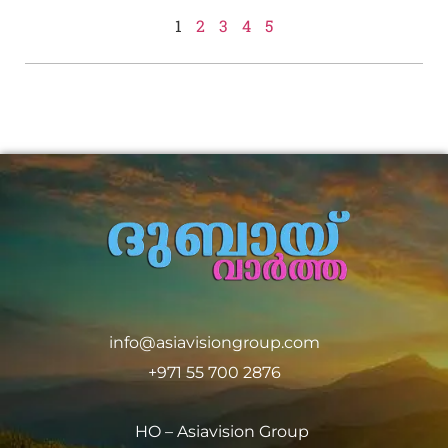
1
2
3
4
5
info@asiavisiongroup.com
+971 55 700 2876
HO – Asiavision Group