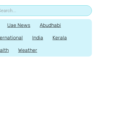
Uae News
Abudhabi
ternational
India
Kerala
alth
Weather