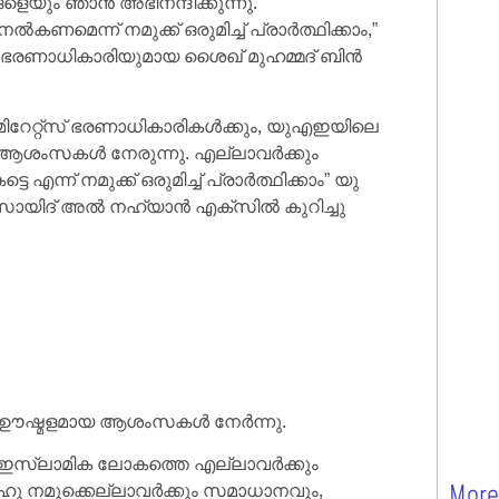
െയും ഞാൻ അഭിനന്ദിക്കുന്നു.
െന്ന് നമുക്ക് ഒരുമിച്ച് പ്രാർത്ഥിക്കാം,”
് ഭരണാധികാരിയുമായ ശൈഖ് മുഹമ്മദ് ബിൻ
ിറേറ്റ്‌സ് ഭരണാധികാരികൾക്കും, യുഎഇയിലെ
ാൻ ആശംസകൾ നേരുന്നു. എല്ലാവർക്കും
ന് നമുക്ക് ഒരുമിച്ച് പ്രാർത്ഥിക്കാം” യു
സായിദ് അൽ നഹ്യാൻ എക്‌സിൽ കുറിച്ചു
 ഊഷ്മളമായ ആശംസകൾ നേർന്നു.
, ഇസ്ലാമിക ലോകത്തെ എല്ലാവർക്കും
മുക്കെല്ലാവർക്കും സമാധാനവും,
More