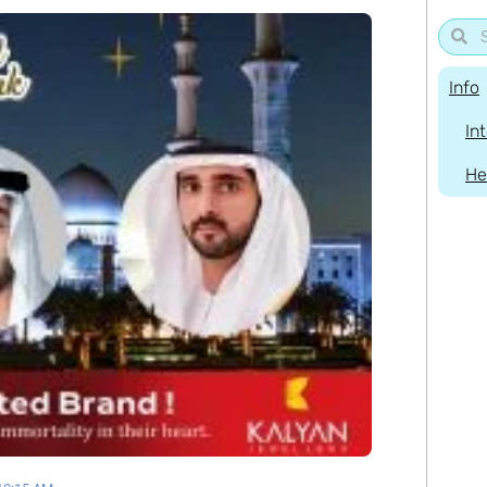
Info
In
He