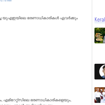
10:15 AM
ാഴ്ച്ച യുഎഇയിലെ ഭരണാധികാരികൾ ഏവർക്കും
Kera
എമിറേറ്റ്‌സിലെ ഭരണാധികാരികളെയും,