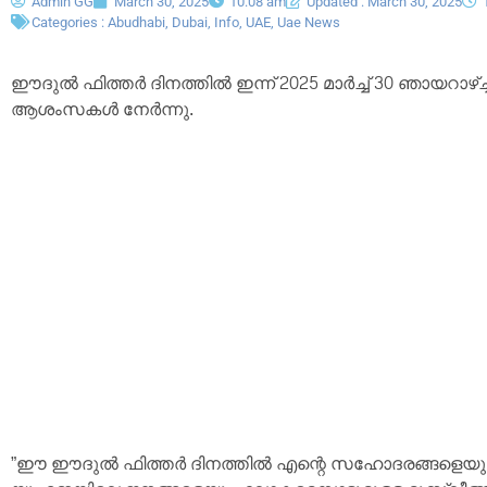
Admin GG
March 30, 2025
10:08 am
Updated : March 30, 2025
Categories :
Abudhabi
,
Dubai
,
Info
,
UAE
,
Uae News
ഈദുൽ ഫിത്തർ ദിനത്തിൽ ഇന്ന് 2025 മാർച്ച് 30 ഞായറ
ആശംസകൾ നേർന്നു.
”ഈ ഈദുൽ ഫിത്തർ ദിനത്തിൽ എന്റെ സഹോദരങ്ങളെയും, 