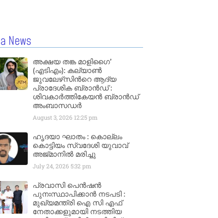
la News
അക്ഷയ തങ്ക മാളിഗൈ’
(എടിഎം): കല്യാണ്‍
ജുവലേഴ്‌സിന്‍റെ ആദ്യ
പ്രാദേശിക ബ്രാന്‍ഡ് :
ശിവകാര്‍ത്തികേയന്‍ ബ്രാന്‍ഡ്
അംബാസഡര്‍
August 3, 2026
12:25 pm
ഹൃദയാ ഘാതം : കൊല്ലം
കൊട്ടിയം സ്വദേശി യുവാവ്
അജ്മാനിൽ മരിച്ചു
July 24, 2026
5:32 pm
പ്രവാസി പെൻഷൻ
പുനഃസ്ഥാപിക്കാൻ നടപടി :
മുഖ്യമന്ത്രി ഐ സി എഫ്
നേതാക്കളുമായി നടത്തിയ