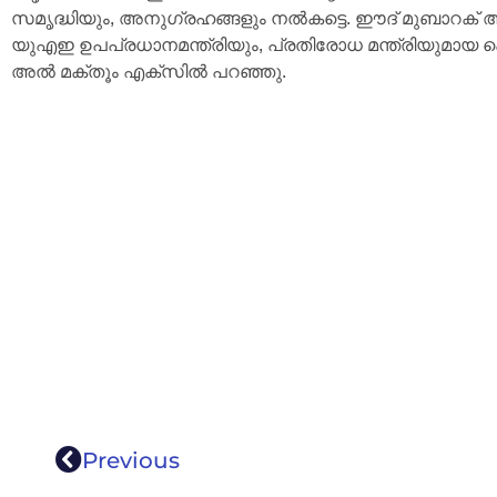
സമൃദ്ധിയും, അനുഗ്രഹങ്ങളും നൽകട്ടെ. ഈദ് മുബാറക് ആ
യുഎഇ ഉപപ്രധാനമന്ത്രിയും, പ്രതിരോധ മന്ത്രിയുമായ ഷ
അൽ മക്തൂം എക്‌സിൽ പറഞ്ഞു.
Previous