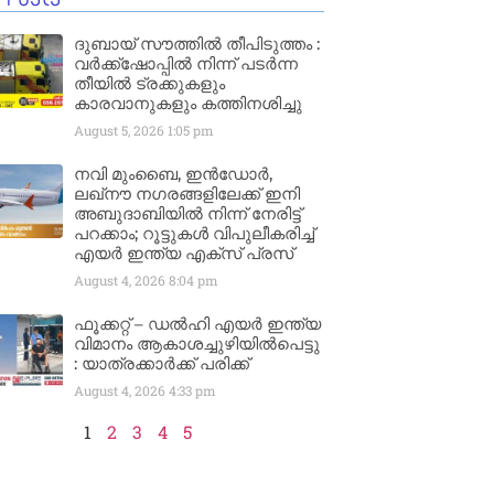
ദുബായ് സൗത്തിൽ തീപിടുത്തം :
വർക്ക്‌ഷോപ്പിൽ നിന്ന് പടർന്ന
തീയിൽ ട്രക്കുകളും
കാരവാനുകളും കത്തിനശിച്ചു
August 5, 2026
1:05 pm
നവി മുംബൈ, ഇൻഡോർ,
ലഖ്നൗ നഗരങ്ങളിലേക്ക് ഇനി
അബുദാബിയിൽ നിന്ന് നേരിട്ട്
പറക്കാം; റൂട്ടുകൾ വിപുലീകരിച്ച്
എയർ ഇന്ത്യ എക്സ് പ്രസ്
August 4, 2026
8:04 pm
ഫൂക്കറ്റ് – ഡൽഹി എയര്‍ ഇന്ത്യ
വിമാനം ആകാശച്ചുഴിയില്‍പെട്ടു
: യാത്രക്കാര്‍ക്ക് പരിക്ക്
August 4, 2026
4:33 pm
1
2
3
4
5