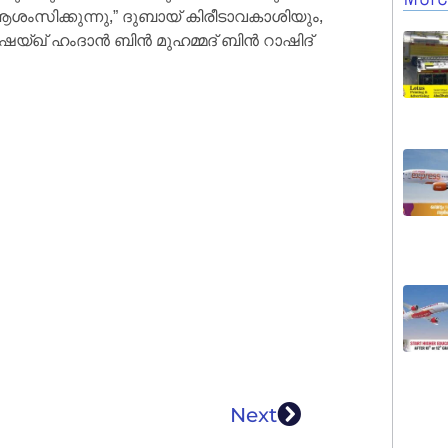
ശംസിക്കുന്നു,” ദുബായ് കിരീടാവകാശിയും,
െയ്ഖ് ഹംദാൻ ബിൻ മുഹമ്മദ് ബിൻ റാഷിദ്
Next