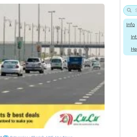
Info
In
He