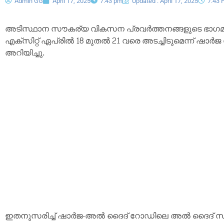
Admin GG
April 17, 2025
7:43 pm
Updated : April 17, 2025
7:43 
അടിസ്ഥാന സൗകര്യ വികസന പ്രവർത്തനങ്ങളുടെ ഭാഗ
എക്സിറ്റ് ഏപ്രിൽ 18 മുതൽ 21 വരെ അടച്ചിടുമെന്ന് ഷാ
അറിയിച്ചു.
ഇതനുസരിച്ച് ഷാർജ-അൽ ദൈദ് റോഡിലെ അൽ ദൈദ് സിറ്റി –