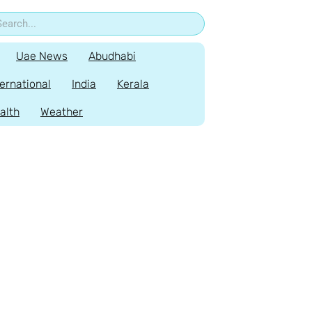
Uae News
Abudhabi
ternational
India
Kerala
alth
Weather