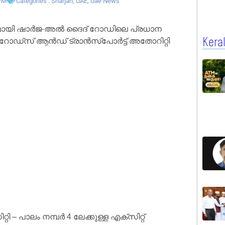
PM
Categories :
Sharjah
,
UAE
,
Uae News
മായി ഷാർജ-അൽ ദൈദ് റോഡിലെ പ്രധാന
ർജ റോഡ്സ് ആൻഡ് ട്രാൻസ്പോർട്ട് അതോറിറ്റി
Kera
 പാലം നമ്പർ 4 ലേക്കുള്ള എക്സിറ്റ്