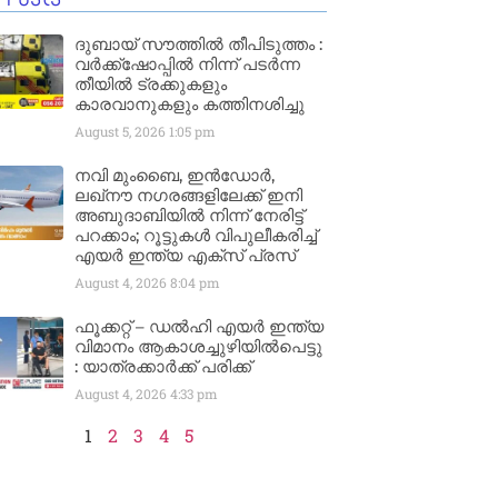
ദുബായ് സൗത്തിൽ തീപിടുത്തം :
വർക്ക്‌ഷോപ്പിൽ നിന്ന് പടർന്ന
തീയിൽ ട്രക്കുകളും
കാരവാനുകളും കത്തിനശിച്ചു
August 5, 2026
1:05 pm
നവി മുംബൈ, ഇൻഡോർ,
ലഖ്നൗ നഗരങ്ങളിലേക്ക് ഇനി
അബുദാബിയിൽ നിന്ന് നേരിട്ട്
പറക്കാം; റൂട്ടുകൾ വിപുലീകരിച്ച്
എയർ ഇന്ത്യ എക്സ് പ്രസ്
August 4, 2026
8:04 pm
ഫൂക്കറ്റ് – ഡൽഹി എയര്‍ ഇന്ത്യ
വിമാനം ആകാശച്ചുഴിയില്‍പെട്ടു
: യാത്രക്കാര്‍ക്ക് പരിക്ക്
August 4, 2026
4:33 pm
1
2
3
4
5