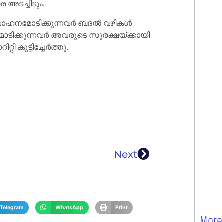
 അടച്ചിടും.
നാൽ, വാഹനമോടിക്കുന്നവർ ബദൽ വഴികൾ
മോടിക്കുന്നവർ അവരുടെ സുരക്ഷയ്ക്കായി
 കൂട്ടിച്ചേർത്തു.
Next
Telegram
WhatsApp
Print
More