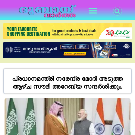
പ്രധാനമന്ത്രി നരേന്ദ്ര മോദി അടുത്ത
ആഴ്ച സൗദി അറേബ്യ സന്ദർശിക്കും.