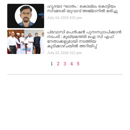
ഹൃദയാ ഘാതം : കൊല്ലം കൊട്ടിയം
സ്വദേശി യുവാവ് അജ്മാനിൽ മരിച്ചു
July 24, 2026
5:32 pm
പ്രവാസി പെൻഷൻ പുനഃസ്ഥാപിക്കാൻ
നടപടി : മുഖ്യമന്ത്രി ഐ സി എഫ്
നേതാക്കളുമായി നടത്തിയ
കൂടിക്കാഴ്ചയിൽ അറിയിപ്പ്
July 22, 2026
3:12 pm
1
2
3
4
5