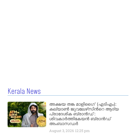
Kerala News
അക്ഷയ തങ്ക മാളിഗൈ’ (എടിഎം):
കല്യാണ്‍ ജുവലേഴ്‌സിന്‍റെ ആദ്യ
പ്രാദേശിക ബ്രാന്‍ഡ് :
ശിവകാര്‍ത്തികേയന്‍ ബ്രാന്‍ഡ്
അംബാസഡര്‍
August 3, 2026
12:25 pm