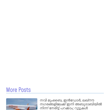
More Posts
നവി മുംബൈ, ഇൻഡോർ, ലഖ്നൗ
നഗരങ്ങളിലേക്ക് ഇനി അബുദാബിയിൽ
നിന്ന് നേരിട്ട് പറക്കാം; റൂട്ടുകൾ