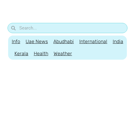
Info
Uae News
Abudhabi
International
India
Kerala
Health
Weather