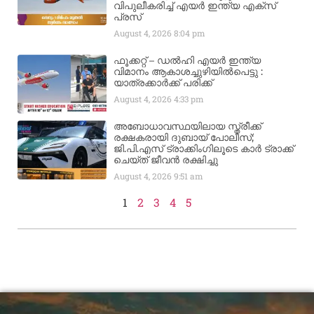
വിപുലീകരിച്ച് എയർ ഇന്ത്യ എക്സ്
പ്രസ്
August 4, 2026
8:04 pm
ഫൂക്കറ്റ് – ഡൽഹി എയര്‍ ഇന്ത്യ
വിമാനം ആകാശച്ചുഴിയില്‍പെട്ടു :
യാത്രക്കാര്‍ക്ക് പരിക്ക്
August 4, 2026
4:33 pm
അബോധാവസ്ഥയിലായ സ്ത്രീക്ക്
രക്ഷകരായി ദുബായ് പോലീസ്;
ജി.പി.എസ് ട്രാക്കിംഗിലൂടെ കാർ ട്രാക്ക്
ചെയ്ത് ജീവൻ രക്ഷിച്ചു
August 4, 2026
9:51 am
1
2
3
4
5