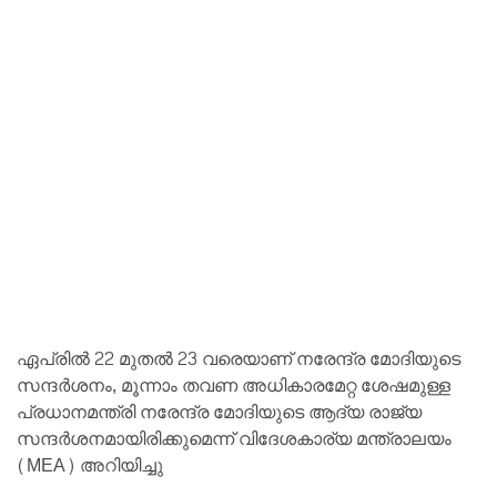
ഏപ്രിൽ 22 മുതൽ 23 വരെയാണ് നരേന്ദ്ര മോദിയുടെ
സന്ദർശനം, മൂന്നാം തവണ അധികാരമേറ്റ ശേഷമുള്ള
പ്രധാനമന്ത്രി നരേന്ദ്ര മോദിയുടെ ആദ്യ രാജ്യ
സന്ദർശനമായിരിക്കുമെന്ന് വിദേശകാര്യ മന്ത്രാലയം
(MEA) അറിയിച്ചു