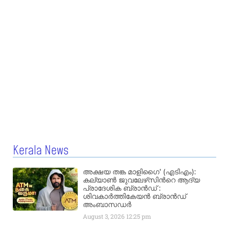
Kerala News
അക്ഷയ തങ്ക മാളിഗൈ’ (എടിഎം):
കല്യാണ്‍ ജുവലേഴ്‌സിന്‍റെ ആദ്യ
പ്രാദേശിക ബ്രാന്‍ഡ് :
ശിവകാര്‍ത്തികേയന്‍ ബ്രാന്‍ഡ്
അംബാസഡര്‍
August 3, 2026
12:25 pm