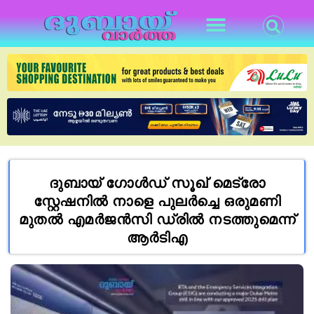
ദുബായ് ഗോൾഡ് സൂഖ് മെട്രോ
സ്റ്റേഷനിൽ നാളെ പുലർച്ചെ ഒരുമണി
മുതൽ എമർജൻസി ഡ്രിൽ നടത്തുമെന്ന്
ആർടിഎ