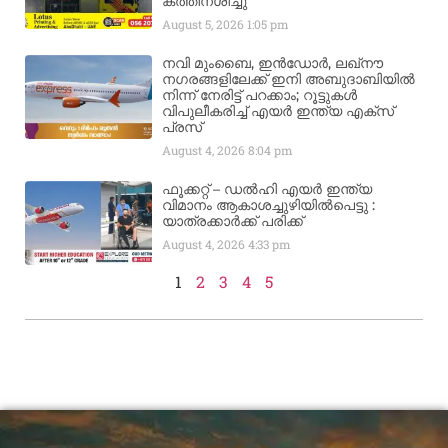
കത്തിനശിച്ചു
August 5, 2026
1:05 pm
നവി മുംബൈ, ഇൻഡോർ, ലഖ്നൗ
നഗരങ്ങളിലേക്ക് ഇനി അബുദാബിയിൽ
നിന്ന് നേരിട്ട് പറക്കാം; റൂട്ടുകൾ
വിപുലീകരിച്ച് എയർ ഇന്ത്യ എക്സ്
പ്രസ്
August 4, 2026
8:04 pm
ഫൂക്കറ്റ് – ഡൽഹി എയര്‍ ഇന്ത്യ
വിമാനം ആകാശച്ചുഴിയില്‍പെട്ടു :
യാത്രക്കാര്‍ക്ക് പരിക്ക്
August 4, 2026
4:33 pm
1
2
3
4
5