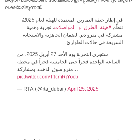
ലക്ഷ്യമിടുന്നത്.
في إطار خطة التمارين المعتمدة للهيئة لعام 2025،
تنظّم
#هيئة_الطرق_و_المواصلات
، تجربة وهمية
مشتركة في مترو دبي لضمان الجاهزية والاستجابة
السريعة في حالات الطوارئ.
ستجرى التجربة يوم الأحد 27 أبريل 2025، من
الساعة الواحدة فجراً حتى الخامسة فجراً في محطة
مترو سوق الذهب، بمشاركة…
pic.twitter.com/T1cmRjYocb
— RTA (@rta_dubai)
April 25, 2025