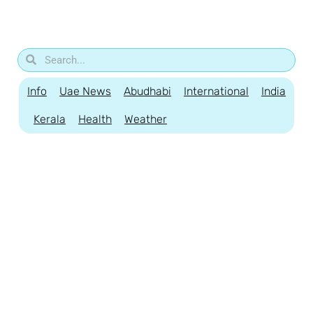
Info
Uae News
Abudhabi
International
India
Kerala
Health
Weather