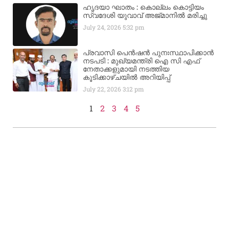
ഹൃദയാ ഘാതം : കൊല്ലം കൊട്ടിയം
സ്വദേശി യുവാവ് അജ്മാനിൽ മരിച്ചു
July 24, 2026
5:32 pm
പ്രവാസി പെൻഷൻ പുനഃസ്ഥാപിക്കാൻ
നടപടി : മുഖ്യമന്ത്രി ഐ സി എഫ്
നേതാക്കളുമായി നടത്തിയ
കൂടിക്കാഴ്ചയിൽ അറിയിപ്പ്
July 22, 2026
3:12 pm
1
2
3
4
5