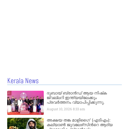
Kerala News
ദുബായ് ബ്രാൻഡ് ആയ നിഷ്‌ക
ജ്വല്ലറി ഇന്ത്യയിലേക്കും
പ്രവർത്തനം വ്യാപിപ്പിക്കുന്നു.
August 10, 2026
8:33 am
അക്ഷയ തങ്ക മാളിഗൈ’ (എടിഎം):
കല്യാണ്‍ ജുവലേഴ്‌സിന്‍റെ ആദ്യ