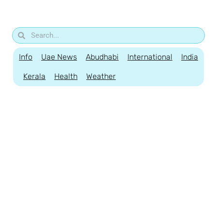
Info
Uae News
Abudhabi
International
India
Kerala
Health
Weather