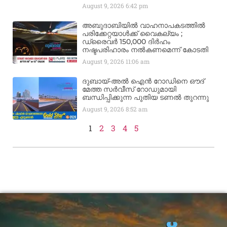
August 9, 2026
6:42 pm
അബുദാബിയിൽ വാഹനാപകടത്തിൽ
പരിക്കേറ്റയാൾക്ക് വൈകല്യം ;
ഡ്രൈവർ 150,000 ദിർഹം
നഷ്ടപരിഹാരം നൽകണമെന്ന് കോടതി
August 9, 2026
11:06 am
ദുബായ്-അൽ ഐൻ റോഡിനെ ഔദ്
മേത്ത സർവീസ് റോഡുമായി
ബന്ധിപ്പിക്കുന്ന പുതിയ ടണൽ തുറന്നു
August 9, 2026
8:52 am
1
2
3
4
5