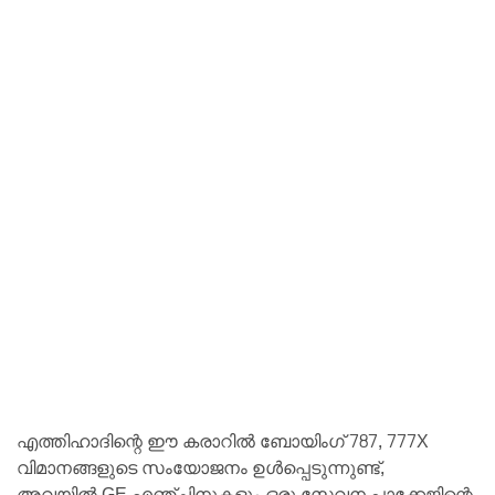
എത്തിഹാദിന്റെ ഈ കരാറിൽ ബോയിംഗ് 787, 777X
വിമാനങ്ങളുടെ സംയോജനം ഉൾപ്പെടുന്നുണ്ട്,
അവയിൽ GE എഞ്ചിനുകളും ഒരു സേവന പാക്കേജിന്റെ