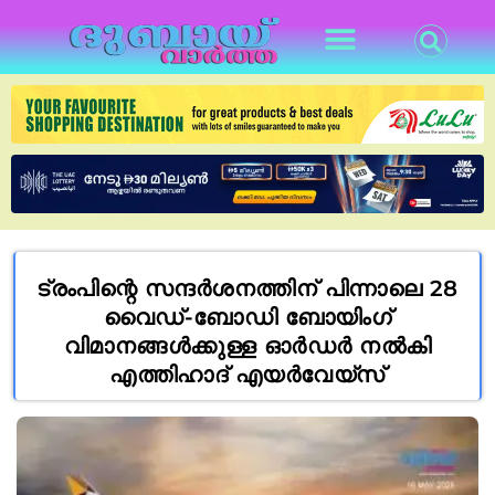
ട്രംപിന്റെ സന്ദർശനത്തിന് പിന്നാലെ 28
വൈഡ്-ബോഡി ബോയിംഗ്
വിമാനങ്ങൾക്കുള്ള ഓർഡർ നൽകി
എത്തിഹാദ് എയർവേയ്‌സ്