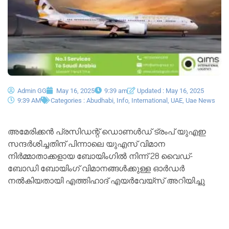
Admin GG
May 16, 2025
9:39 am
Updated : May 16, 2025
9:39 AM
Categories :
Abudhabi
,
Info
,
International
,
UAE
,
Uae News
അമേരിക്കൻ പ്രസിഡന്റ് ഡൊണൾഡ് ട്രംപ് യുഎഇ
സന്ദർശിച്ചതിന് പിന്നാലെ യുഎസ് വിമാന
നിർമ്മാതാക്കളായ ബോയിംഗിൽ നിന്ന് 28 വൈഡ്-
ബോഡി ബോയിംഗ് വിമാനങ്ങൾക്കുള്ള ഓർഡർ
നൽകിയതായി എത്തിഹാദ് എയർവേയ്‌സ് അറിയിച്ചു