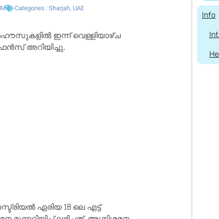
PM
Categories :
Sharjah
,
UAE
Info
ൗസുകളിൽ ഇന്ന് വെള്ളിയാഴ്ച
In
ൻസ് അറിയിച്ചു.
He
ട്രിയൽ ഏരിയ 18 ലെ എട്ട്
ന്നറിയിപ്പ് ലഭിച്ചത്. അഗ്നിശമന