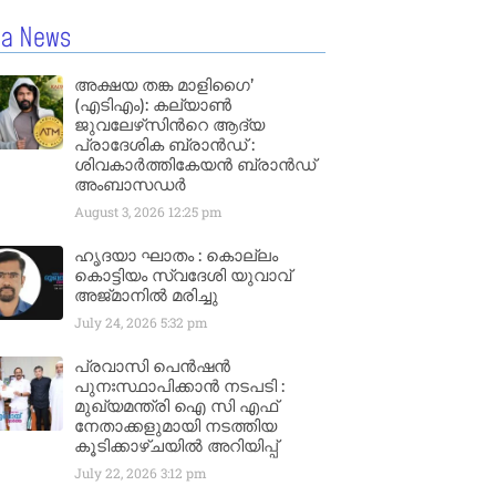
la News
അക്ഷയ തങ്ക മാളിഗൈ’
(എടിഎം): കല്യാണ്‍
ജുവലേഴ്‌സിന്‍റെ ആദ്യ
പ്രാദേശിക ബ്രാന്‍ഡ് :
ശിവകാര്‍ത്തികേയന്‍ ബ്രാന്‍ഡ്
അംബാസഡര്‍
August 3, 2026
12:25 pm
ഹൃദയാ ഘാതം : കൊല്ലം
കൊട്ടിയം സ്വദേശി യുവാവ്
അജ്മാനിൽ മരിച്ചു
July 24, 2026
5:32 pm
പ്രവാസി പെൻഷൻ
പുനഃസ്ഥാപിക്കാൻ നടപടി :
മുഖ്യമന്ത്രി ഐ സി എഫ്
നേതാക്കളുമായി നടത്തിയ
കൂടിക്കാഴ്ചയിൽ അറിയിപ്പ്
July 22, 2026
3:12 pm