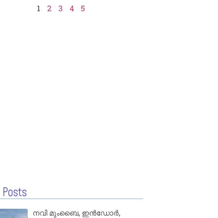
1
2
3
4
5
 Posts
നവി മുംബൈ, ഇൻഡോർ,