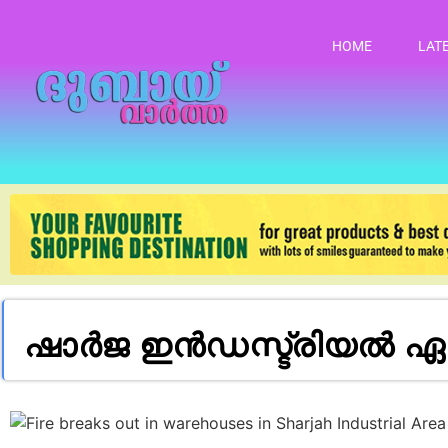
HOME
LAT
ഷാർജ ഇൻഡസ്ട്രിയൽ ഏ