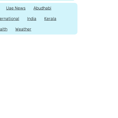
Uae News
Abudhabi
ternational
India
Kerala
alth
Weather