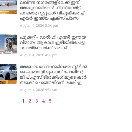
ലഖ്നൗ നഗരങ്ങളിലേക്ക് ഇനി
അബുദാബിയിൽ നിന്ന് നേരിട്ട്
പറക്കാം; റൂട്ടുകൾ വിപുലീകരിച്ച്
എയർ ഇന്ത്യ എക്സ് പ്രസ്
August 4, 2026
8:04 pm
ഫൂക്കറ്റ് – ഡൽഹി എയര്‍ ഇന്ത്യ
വിമാനം ആകാശച്ചുഴിയില്‍പെട്ടു
: യാത്രക്കാര്‍ക്ക് പരിക്ക്
August 4, 2026
4:33 pm
അബോധാവസ്ഥയിലായ സ്ത്രീക്ക്
രക്ഷകരായി ദുബായ് പോലീസ്;
ജി.പി.എസ് ട്രാക്കിംഗിലൂടെ കാർ
ട്രാക്ക് ചെയ്ത് ജീവൻ രക്ഷിച്ചു
August 4, 2026
9:51 am
1
2
3
4
5