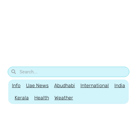
Info
Uae News
Abudhabi
International
India
Kerala
Health
Weather