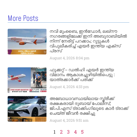
More Posts
നവി മുംബൈ, ഇൻഡോർ, ലഖ്നൗ
നഗരങ്ങളിലേക്ക് ഇനി അബുദാബിയിൽ
നിന്ന് നേരിട്ട് പറക്കാം; റൂട്ടുകൾ
വിപുലീകരിച്ച് എയർ ഇന്ത്യ എക്സ്
പ്രസ്
August 4, 2026
8:04 pm
ഫൂക്കറ്റ് – ഡൽഹി എയര്‍ ഇന്ത്യ
വിമാനം ആകാശച്ചുഴിയില്‍പെട്ടു :
യാത്രക്കാര്‍ക്ക് പരിക്ക്
August 4, 2026
4:33 pm
അബോധാവസ്ഥയിലായ സ്ത്രീക്ക്
രക്ഷകരായി ദുബായ് പോലീസ്;
ജി.പി.എസ് ട്രാക്കിംഗിലൂടെ കാർ ട്രാക്ക്
ചെയ്ത് ജീവൻ രക്ഷിച്ചു
August 4, 2026
9:51 am
1
2
3
4
5