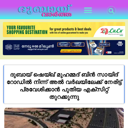
ദുബായ് ഷെയ്ഖ് മുഹമ്മദ് ബിൻ സായിദ്
റോഡിൽ നിന്ന് അൽ വർഖയിലേക്ക് നേരിട്ട്
പ്രവേശിക്കാൻ പുതിയ എക്സിറ്റ്
തുറക്കുന്നു