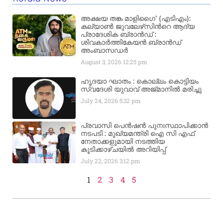
അക്ഷയ തങ്ക മാളിഗൈ’ (എടിഎം):
കല്യാണ്‍ ജുവലേഴ്‌സിന്‍റെ ആദ്യ
പ്രാദേശിക ബ്രാന്‍ഡ് :
ശിവകാര്‍ത്തികേയന്‍ ബ്രാന്‍ഡ്
അംബാസഡര്‍
August 3, 2026
12:25 pm
ഹൃദയാ ഘാതം : കൊല്ലം കൊട്ടിയം
സ്വദേശി യുവാവ് അജ്മാനിൽ മരിച്ചു
July 24, 2026
5:32 pm
പ്രവാസി പെൻഷൻ പുനഃസ്ഥാപിക്കാൻ
നടപടി : മുഖ്യമന്ത്രി ഐ സി എഫ്
നേതാക്കളുമായി നടത്തിയ
കൂടിക്കാഴ്ചയിൽ അറിയിപ്പ്
July 22, 2026
3:12 pm
1
2
3
4
5