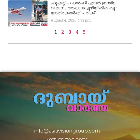
ഫൂക്കറ്റ് – ഡൽഹി എയര്‍ ഇന്ത്യ
വിമാനം ആകാശച്ചുഴിയില്‍പെട്ടു :
യാത്രക്കാര്‍ക്ക് പരിക്ക്
August 4, 2026
4:33 pm
1
2
3
4
5
info@asiavisiongroup.com