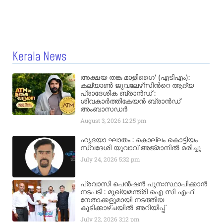
Kerala News
അക്ഷയ തങ്ക മാളിഗൈ’ (എടിഎം):
കല്യാണ്‍ ജുവലേഴ്‌സിന്‍റെ ആദ്യ
പ്രാദേശിക ബ്രാന്‍ഡ് :
ശിവകാര്‍ത്തികേയന്‍ ബ്രാന്‍ഡ്
അംബാസഡര്‍
August 3, 2026
12:25 pm
ഹൃദയാ ഘാതം : കൊല്ലം കൊട്ടിയം
സ്വദേശി യുവാവ് അജ്മാനിൽ മരിച്ചു
July 24, 2026
5:32 pm
പ്രവാസി പെൻഷൻ പുനഃസ്ഥാപിക്കാൻ
നടപടി : മുഖ്യമന്ത്രി ഐ സി എഫ്
നേതാക്കളുമായി നടത്തിയ
കൂടിക്കാഴ്ചയിൽ അറിയിപ്പ്
July 22, 2026
3:12 pm