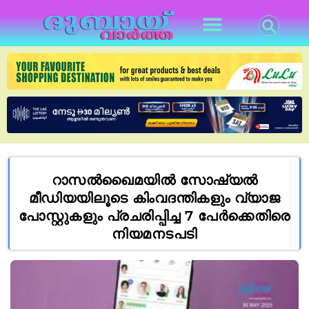
റാസൽഖൈമയിൽ സോഷ്യൽ
മീഡിയയിലൂടെ കിംവദന്തികളും വ്യാജ
പോസ്റ്റുകളും പ്രചരിപ്പിച്ച 7 പേർക്കെതിരെ
നിയമനടപടി