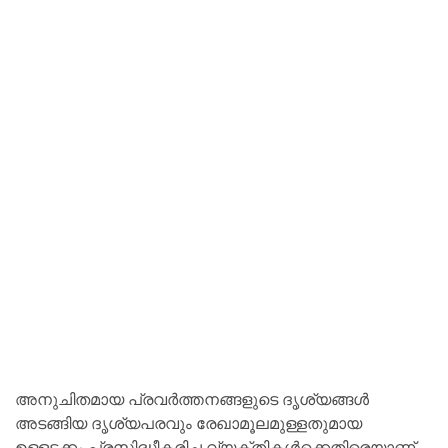
അനുചിതമായ പ്രവർത്തനങ്ങളുടെ ദൃശ്യങ്ങൾ
അടങ്ങിയ ദൃശ്യപരവും രേഖാമൂലമുള്ളതുമായ
ഉള്ളടക്കം പ്രസിദ്ധീകരിച്ച വ്യക്തികൾക്കെതിരെയാണ്