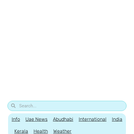
Info
Uae News
Abudhabi
International
India
Kerala
Health
Weather