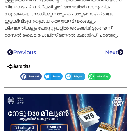
നിയമനടപടി സ്വീകരിച്ചത്. അവയിൽ സാമൂഹിക
സുരക്ഷയെ ബാധിക്കുന്നതും പൊതുജനാഭിപ്രായം
ഇളക്കിവിടുന്നതുമായ തെറ്റായ വിവരങ്ങളും
കിംവദന്തികളും പോസ്റ്റുകളിൽ അടങ്ങിയിട്ടുണ്ടെന്ന്
റാസൽ ഖൈമ പോലീസ് ജനറൽ കമാൻഡ് പറഞ്ഞു.
Previous
Next
Share this
Facebook
Twitter
Telegram
WhatsApp