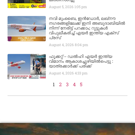
August 5, 2026
1:05 pm
നവി മുംബൈ, ഇൻഡോർ, ലഖ്നൗ
നഗരങ്ങളിലേക്ക് ഇനി അബുദാബിയിൽ
നിന്ന് നേരിട്ട് പറക്കാം; റൂട്ടുകൾ
വിപുലീകരിച്ച് എയർ ഇന്ത്യ എക്സ്
പ്രസ്
August 4, 2026
8:04 pm
ഫൂക്കറ്റ് – ഡൽഹി എയര്‍ ഇന്ത്യ
വിമാനം ആകാശച്ചുഴിയില്‍പെട്ടു :
യാത്രക്കാര്‍ക്ക് പരിക്ക്
August 4, 2026
4:33 pm
1
2
3
4
5