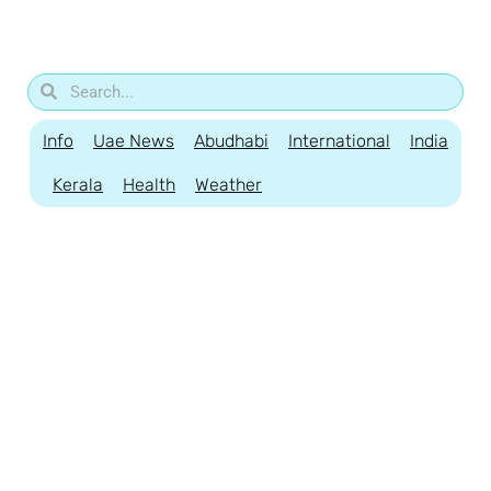
Info
Uae News
Abudhabi
International
India
Kerala
Health
Weather