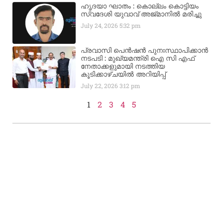
ഹൃദയാ ഘാതം : കൊല്ലം കൊട്ടിയം
സ്വദേശി യുവാവ് അജ്മാനിൽ മരിച്ചു
July 24, 2026
5:32 pm
പ്രവാസി പെൻഷൻ പുനഃസ്ഥാപിക്കാൻ
നടപടി : മുഖ്യമന്ത്രി ഐ സി എഫ്
നേതാക്കളുമായി നടത്തിയ
കൂടിക്കാഴ്ചയിൽ അറിയിപ്പ്
July 22, 2026
3:12 pm
1
2
3
4
5