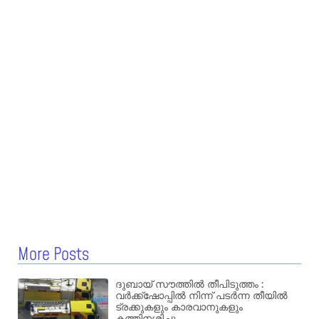
More Posts
ദുബായ് സൗത്തിൽ തീപിടുത്തം :
വർക്ക്‌ഷോപ്പിൽ നിന്ന് പടർന്ന തീയിൽ
ട്രക്കുകളും കാരവാനുകളും
കത്തിനശിച്ചു