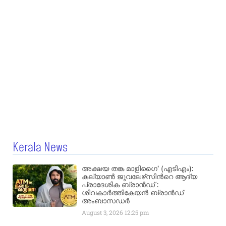
Kerala News
അക്ഷയ തങ്ക മാളിഗൈ’ (എടിഎം):
കല്യാണ്‍ ജുവലേഴ്‌സിന്‍റെ ആദ്യ
പ്രാദേശിക ബ്രാന്‍ഡ് :
ശിവകാര്‍ത്തികേയന്‍ ബ്രാന്‍ഡ്
അംബാസഡര്‍
August 3, 2026
12:25 pm