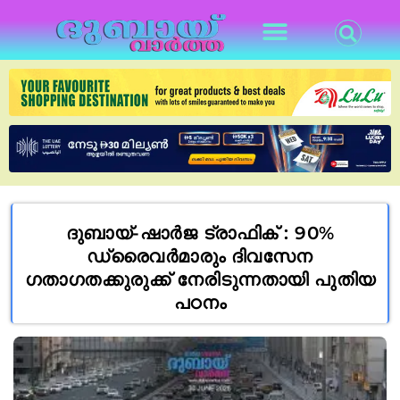
ദുബായ്-ഷാർജ ട്രാഫിക് : 90%
ഡ്രൈവർമാരും ദിവസേന
ഗതാഗതക്കുരുക്ക് നേരിടുന്നതായി പുതിയ
പഠനം