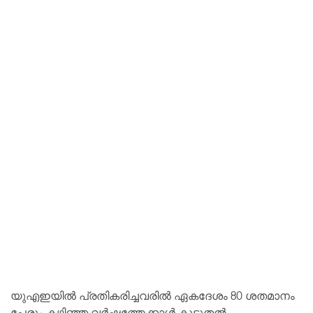
യുഎഇയിൽ പ്രതികരിച്ചവരിൽ ഏകദേശം 80 ശതമാനം
പേരും കഴിഞ്ഞ വർഷത്തേക്കാൾ കൂടുതൽ