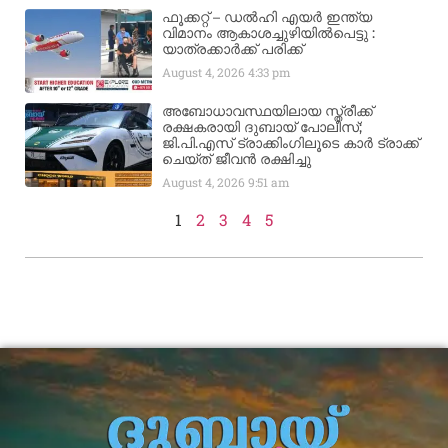
ഫൂക്കറ്റ് – ഡൽഹി എയര്‍ ഇന്ത്യ
വിമാനം ആകാശച്ചുഴിയില്‍പെട്ടു :
യാത്രക്കാര്‍ക്ക് പരിക്ക്
August 4, 2026
4:33 pm
അബോധാവസ്ഥയിലായ സ്ത്രീക്ക്
രക്ഷകരായി ദുബായ് പോലീസ്;
ജി.പി.എസ് ട്രാക്കിംഗിലൂടെ കാർ ട്രാക്ക്
ചെയ്ത് ജീവൻ രക്ഷിച്ചു
August 4, 2026
9:51 am
1
2
3
4
5