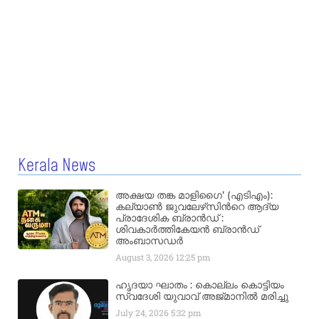
Kerala News
അക്ഷയ തങ്ക മാളിഗൈ’ (എടിഎം):
കല്യാണ്‍ ജുവലേഴ്‌സിന്‍റെ ആദ്യ
പ്രാദേശിക ബ്രാന്‍ഡ് :
ശിവകാര്‍ത്തികേയന്‍ ബ്രാന്‍ഡ്
അംബാസഡര്‍
August 3, 2026
12:25 pm
ഹൃദയാ ഘാതം : കൊല്ലം കൊട്ടിയം
സ്വദേശി യുവാവ് അജ്മാനിൽ മരിച്ചു
July 24, 2026
5:32 pm