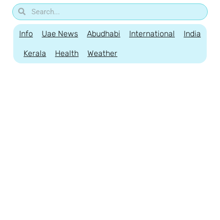
Info
Uae News
Abudhabi
International
India
Kerala
Health
Weather