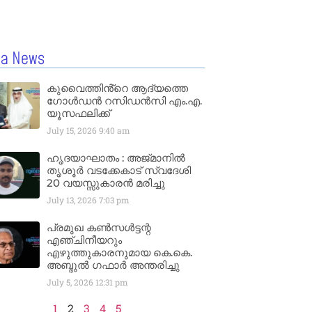
la News
കുവൈത്തിൻ്റെ ആദ്യത്തെ
ഗോൾഡൻ റസിഡൻസി എം.എ.
യൂസഫലിക്ക്
July 15, 2026
9:40 am
ഹൃദയാഘാതം : അജ്​മാനിൽ
തൃശൂർ വടക്കേകാട് സ്വദേശി
20 വയസ്സുകാരൻ മരിച്ചു
July 13, 2026
7:03 pm
പ്രമുഖ കൺസൾട്ടന്റ
എഞ്ചിനീയറും
എഴുത്തുകാരനുമായ കെ.കെ.
അബ്ദുൽ ഗഫാർ അന്തരിച്ചു
July 5, 2026
12:31 pm
1
2
3
4
5