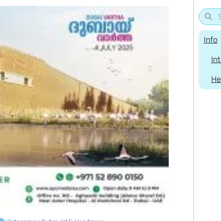
Info
In
He