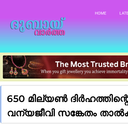
HOME
LAT
650 മില്യൺ ദിർഹത്തിന്
വന്യജീവി സങ്കേതം താൽക്