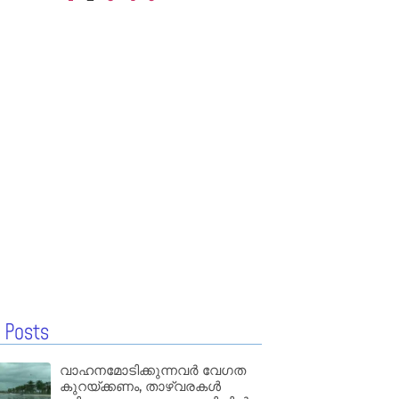
 Posts
വാഹനമോടിക്കുന്നവർ വേഗത
കുറയ്ക്കണം, താഴ്‌വരകൾ