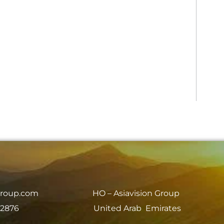
group.com
HO – Asiavision Group
 2876
United Arab Emirates