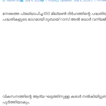
Admin GG
July 4, 2025
1:19 pm
Updated : July 4, 2025
1:19 PM
നേരത്തെ പ്രഖ്യാപിച്ച 650 മില്യൺ ദിർഹത്തിന്റെ പദ്ധതി
പദ്ധതികളുടെ ഭാഗമായി ദുബായ് റാസ് അൽ ഖോർ വന്യജീവ
വികസനത്തിന്റെ ആദ്യ ഘട്ടത്തിനുള്ള കരാർ നൽകിയിട്ട
പൂർത്തിയാകും.