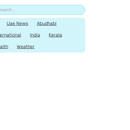
Uae News
Abudhabi
ternational
India
Kerala
alth
Weather