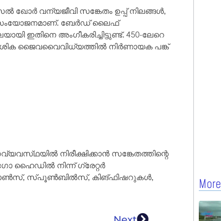
ൽ ഖോർ വന്യജീവി സങ്കേതം ഉപ്പ് നിലങ്ങൾ,
ായ സംയോജനമാണ്. ബേർഡ് ലൈഫ്
ി ഇതിനെ അംഗീകരിച്ചിട്ടുണ്ട്. 450-ലേറെ
ദേശിക ജൈവവൈവിധ്യത്തിൽ നിർണായക പങ്ക്
വസ്‌ഥയിൽ നിരീക്ഷിക്കാൻ സങ്കേതത്തിന്റെ
മിംഗോ ഹൈഡിൽ നിന്ന് ഗ്രേറ്റർ
റോൺസ്, സ്‌പൂൺബിൽസ്, കിങ്ഫിഷറുകൾ,
More
Next