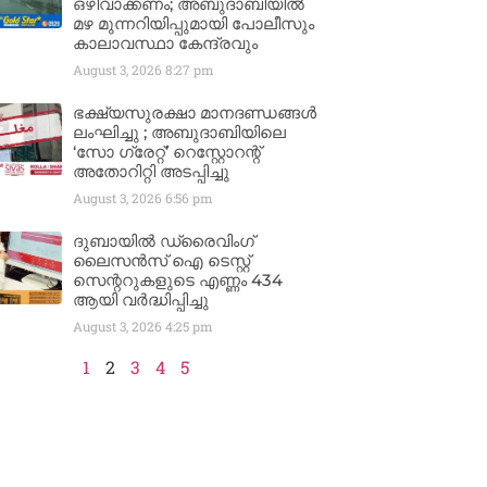
ഒഴിവാക്കണം; അബുദാബിയിൽ
മഴ മുന്നറിയിപ്പുമായി പോലീസും
കാലാവസ്ഥാ കേന്ദ്രവും
August 3, 2026
8:27 pm
ഭക്ഷ്യസുരക്ഷാ മാനദണ്ഡങ്ങൾ
ലംഘിച്ചു ; അബുദാബിയിലെ
‘സോ ഗ്രേറ്റ്’ റെസ്റ്റോറന്റ്
അതോറിറ്റി അടപ്പിച്ചു
August 3, 2026
6:56 pm
ദുബായിൽ ഡ്രൈവിംഗ്
ലൈസൻസ് ഐ ടെസ്റ്റ്
സെന്ററുകളുടെ എണ്ണം 434
ആയി വർദ്ധിപ്പിച്ചു
August 3, 2026
4:25 pm
1
2
3
4
5