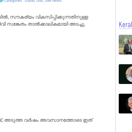
Categories :
Dubai
,
UAE
,
Uae News
യിൽ, സൗകര്യം വികസിപ്പിക്കുന്നതിനുള്ള
ി സങ്കേതം താൽക്കാലികമായി അടച്ചു.
Kera
ുണ്ട്, അടുത്ത വർഷം അവസാനത്തോടെ ഇത്