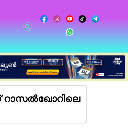
ബായ് റാസൽഖോറിലെ