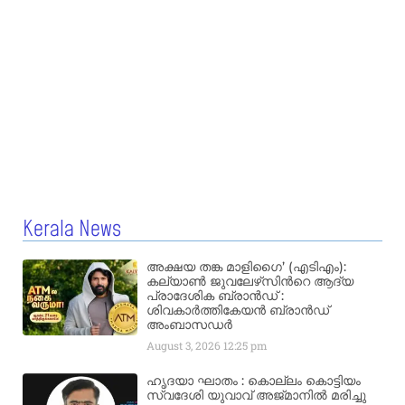
Kerala News
അക്ഷയ തങ്ക മാളിഗൈ’ (എടിഎം):
കല്യാണ്‍ ജുവലേഴ്‌സിന്‍റെ ആദ്യ
പ്രാദേശിക ബ്രാന്‍ഡ് :
ശിവകാര്‍ത്തികേയന്‍ ബ്രാന്‍ഡ്
അംബാസഡര്‍
August 3, 2026
12:25 pm
ഹൃദയാ ഘാതം : കൊല്ലം കൊട്ടിയം
സ്വദേശി യുവാവ് അജ്മാനിൽ മരിച്ചു