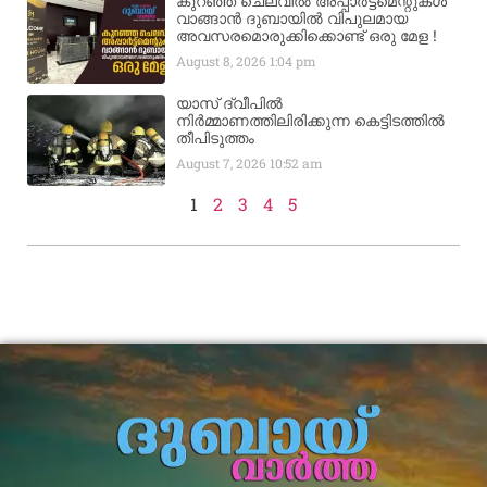
കുറഞ്ഞ ചെലവിൽ അപ്പാർട്ട്മെന്റുകൾ
വാങ്ങാൻ ദുബായിൽ വിപുലമായ
അവസരമൊരുക്കിക്കൊണ്ട് ഒരു മേള !
August 8, 2026
1:04 pm
യാസ് ദ്വീപിൽ
നിർമ്മാണത്തിലിരിക്കുന്ന കെട്ടിടത്തിൽ
തീപിടുത്തം
August 7, 2026
10:52 am
1
2
3
4
5