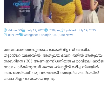
Admin GG
July 19, 2025
7:29 pm
Updated : July 19, 2025
8:39 PM
Categories :
Sharjah
,
UAE
,
Uae News
തേവലക്കര തെക്കുംഭാഗം കോയിവിള സ്വദേശിനി
തട്ടാൻ്റെ വടക്കയിൽ ‘അതുല്യ ഭവന’ ത്തിൽ അതുല്യ
ശേഖറിനെ (30) ആണ് ഇന്ന് ശനിയാഴ്‌ച രാവിലെ ഷാർജ
റോള പാർക്കിനുസമീപത്തെ ഫ്ലാറ്റിൽ മരിച്ച നിലയിൽ
കണ്ടെത്തിയത്. ഒരു വർഷമായി അതുല്യ ഷാർജയിൽ
താമസിച്ചു വരികയായിരുന്നു.