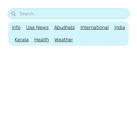
Info
Uae News
Abudhabi
International
India
Kerala
Health
Weather