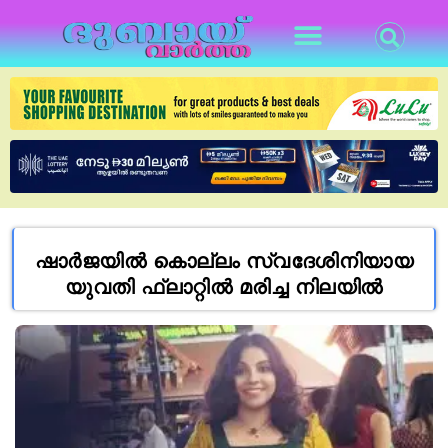
ഷാർജയിൽ കൊല്ലം സ്വദേശിനിയായ
യുവതി ഫ്ലാറ്റിൽ മരിച്ച നിലയിൽ