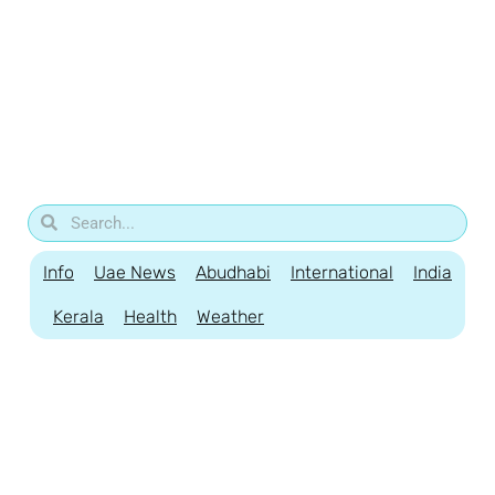
Info
Uae News
Abudhabi
International
India
Kerala
Health
Weather