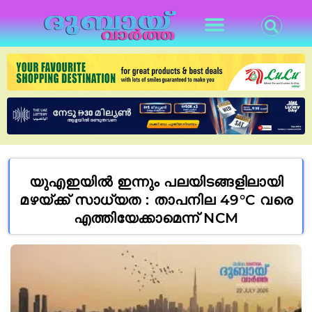
യുഎഇയിൽ ഇന്നും പലയിടങ്ങളിലായി
മഴയ്ക്ക് സാധ്യത : താപനില 49°C വരെ
എത്തിയേക്കാമെന്ന് NCM