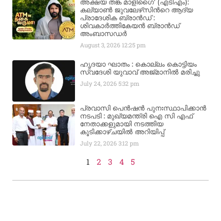
അക്ഷയ തങ്ക മാളിഗൈ’ (എടിഎം):
കല്യാണ്‍ ജുവലേഴ്‌സിന്‍റെ ആദ്യ
പ്രാദേശിക ബ്രാന്‍ഡ് :
ശിവകാര്‍ത്തികേയന്‍ ബ്രാന്‍ഡ്
അംബാസഡര്‍
August 3, 2026
12:25 pm
ഹൃദയാ ഘാതം : കൊല്ലം കൊട്ടിയം
സ്വദേശി യുവാവ് അജ്മാനിൽ മരിച്ചു
July 24, 2026
5:32 pm
പ്രവാസി പെൻഷൻ പുനഃസ്ഥാപിക്കാൻ
നടപടി : മുഖ്യമന്ത്രി ഐ സി എഫ്
നേതാക്കളുമായി നടത്തിയ
കൂടിക്കാഴ്ചയിൽ അറിയിപ്പ്
July 22, 2026
3:12 pm
1
2
3
4
5