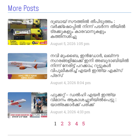
More Posts
ദുബായ് സൗത്തിൽ തീപിടുത്തം :
വർക്ക്‌ഷോപ്പിൽ നിന്ന് പടർന്ന തീയിൽ
ട്രക്കുകളും കാരവാനുകളും
കത്തിനശിച്ചു
August 5, 2026
1:05 pm
നവി മുംബൈ, ഇൻഡോർ, ലഖ്നൗ
നഗരങ്ങളിലേക്ക് ഇനി അബുദാബിയിൽ
നിന്ന് നേരിട്ട് പറക്കാം; റൂട്ടുകൾ
വിപുലീകരിച്ച് എയർ ഇന്ത്യ എക്സ്
പ്രസ്
August 4, 2026
8:04 pm
ഫൂക്കറ്റ് – ഡൽഹി എയര്‍ ഇന്ത്യ
വിമാനം ആകാശച്ചുഴിയില്‍പെട്ടു :
യാത്രക്കാര്‍ക്ക് പരിക്ക്
August 4, 2026
4:33 pm
1
2
3
4
5