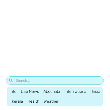
Info
Uae News
Abudhabi
International
India
Kerala
Health
Weather