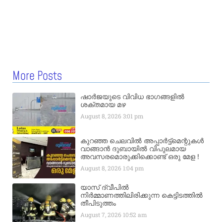
More Posts
ഷാർജയുടെ വിവിധ ഭാഗങ്ങളിൽ
ശക്തമായ മഴ
August 8, 2026
3:01 pm
കുറഞ്ഞ ചെലവിൽ അപ്പാർട്ട്മെന്റുകൾ
വാങ്ങാൻ ദുബായിൽ വിപുലമായ
അവസരമൊരുക്കിക്കൊണ്ട് ഒരു മേള !
August 8, 2026
1:04 pm
യാസ് ദ്വീപിൽ
നിർമ്മാണത്തിലിരിക്കുന്ന കെട്ടിടത്തിൽ
തീപിടുത്തം
August 7, 2026
10:52 am