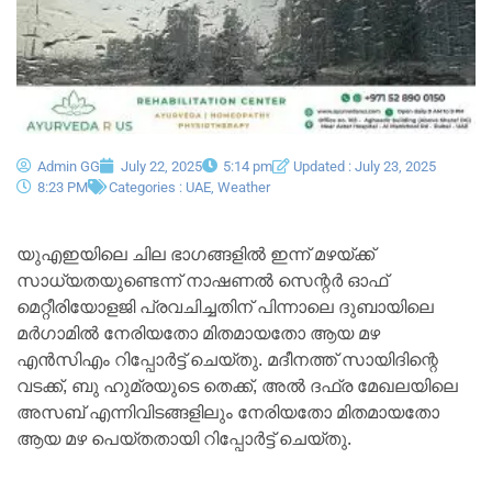
Admin GG
July 22, 2025
5:14 pm
Updated : July 23, 2025
8:23 PM
Categories :
UAE
,
Weather
യുഎഇയിലെ ചില ഭാഗങ്ങളിൽ ഇന്ന് മഴയ്ക്ക്
സാധ്യതയുണ്ടെന്ന് നാഷണൽ സെന്റർ ഓഫ്
മെറ്റീരിയോളജി പ്രവചിച്ചതിന് പിന്നാലെ ദുബായിലെ
മർഗാമിൽ നേരിയതോ മിതമായതോ ആയ മഴ
എൻ‌സി‌എം റിപ്പോർട്ട് ചെയ്തു. മദീനത്ത് സായിദിന്റെ
വടക്ക്, ബു ഹുമ്രയുടെ തെക്ക്, അൽ ദഫ്ര മേഖലയിലെ
അസബ് എന്നിവിടങ്ങളിലും നേരിയതോ മിതമായതോ
ആയ മഴ പെയ്തതായി റിപ്പോർട്ട് ചെയ്തു.