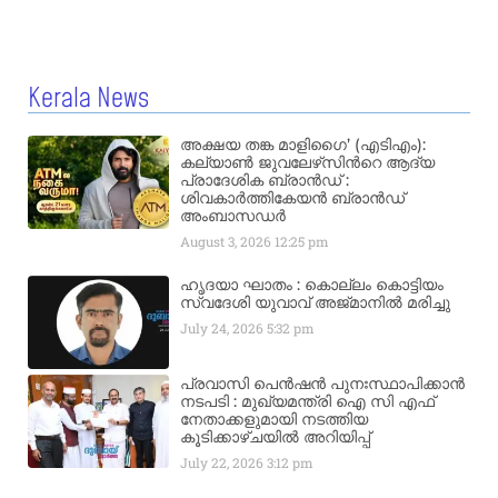
Kerala News
അക്ഷയ തങ്ക മാളിഗൈ’ (എടിഎം):
കല്യാണ്‍ ജുവലേഴ്‌സിന്‍റെ ആദ്യ
പ്രാദേശിക ബ്രാന്‍ഡ് :
ശിവകാര്‍ത്തികേയന്‍ ബ്രാന്‍ഡ്
അംബാസഡര്‍
August 3, 2026
12:25 pm
ഹൃദയാ ഘാതം : കൊല്ലം കൊട്ടിയം
സ്വദേശി യുവാവ് അജ്മാനിൽ മരിച്ചു
July 24, 2026
5:32 pm
പ്രവാസി പെൻഷൻ പുനഃസ്ഥാപിക്കാൻ
നടപടി : മുഖ്യമന്ത്രി ഐ സി എഫ്
നേതാക്കളുമായി നടത്തിയ
കൂടിക്കാഴ്ചയിൽ അറിയിപ്പ്
July 22, 2026
3:12 pm