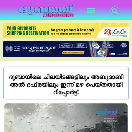
ദുബായിലെ ചിലയിടങ്ങളിലും അബുദാബി
അൽ ദഫ്രയിലും ഇന്ന് മഴ പെയ്തതായി
റിപ്പോർട്ട്.