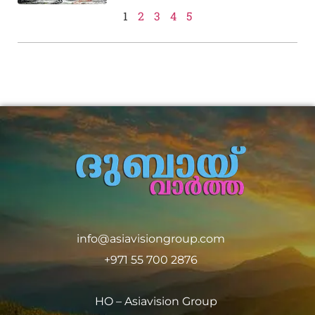
1
2
3
4
5
info@asiavisiongroup.com
+971 55 700 2876
HO – Asiavision Group