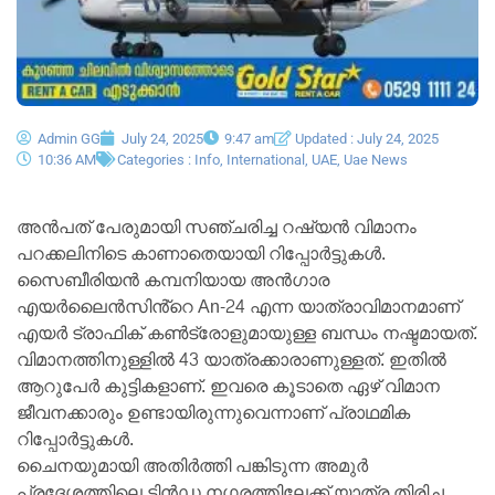
Admin GG
July 24, 2025
9:47 am
Updated : July 24, 2025
10:36 AM
Categories :
Info
,
International
,
UAE
,
Uae News
അൻപത് പേരുമായി സഞ്ചരിച്ച റഷ്യൻ വിമാനം
പറക്കലിനിടെ കാണാതെയായി റിപ്പോർട്ടുകൾ.
സൈബീരിയൻ കമ്പനിയായ അൻഗാര
എയർലൈൻസിൻ്റെ An-24 എന്ന യാത്രാവിമാനമാണ്
എയർ ട്രാഫിക് കൺട്രോളുമായുള്ള ബന്ധം നഷ്ട‌മായത്.
വിമാനത്തിനുള്ളിൽ 43 യാത്രക്കാരാണുള്ളത്. ഇതിൽ
ആറുപേർ കുട്ടികളാണ്. ഇവരെ കൂടാതെ ഏഴ് വിമാന
ജീവനക്കാരും ഉണ്ടായിരുന്നുവെന്നാണ് പ്രാഥമിക
റിപ്പോർട്ടുകൾ.
ചൈനയുമായി അതിർത്തി പങ്കിടുന്ന അമുർ
പ്രദേശത്തിലെ ടിൻഡ നഗരത്തിലേക്ക് യാത്ര തിരിച്ച