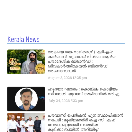
Kerala News
അക്ഷയ തങ്ക മാളിഗൈ’ (എടിഎം):
കല്യാണ്‍ ജുവലേഴ്‌സിന്‍റെ ആദ്യ
പ്രാദേശിക ബ്രാന്‍ഡ് :
ശിവകാര്‍ത്തികേയന്‍ ബ്രാന്‍ഡ്
അംബാസഡര്‍
August 3, 2026
12:25 pm
ഹൃദയാ ഘാതം : കൊല്ലം കൊട്ടിയം
സ്വദേശി യുവാവ് അജ്മാനിൽ മരിച്ചു
July 24, 2026
5:32 pm
പ്രവാസി പെൻഷൻ പുനഃസ്ഥാപിക്കാൻ
നടപടി : മുഖ്യമന്ത്രി ഐ സി എഫ്
നേതാക്കളുമായി നടത്തിയ
കൂടിക്കാഴ്ചയിൽ അറിയിപ്പ്