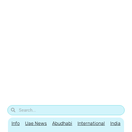
Info
Uae News
Abudhabi
International
India