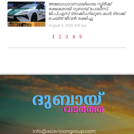
അബോധാവസ്ഥയിലായ സ്ത്രീക്ക്
രക്ഷകരായി ദുബായ് പോലീസ്;
ജി.പി.എസ് ട്രാക്കിംഗിലൂടെ കാർ ട്രാക്ക്
ചെയ്ത് ജീവൻ രക്ഷിച്ചു
August 4, 2026
9:51 am
1
2
3
4
5
info@asiavisiongroup.com