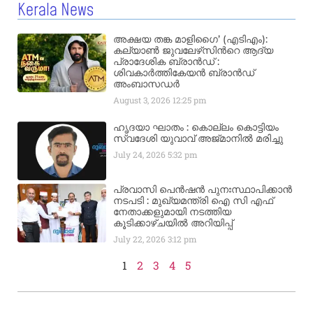
Kerala News
അക്ഷയ തങ്ക മാളിഗൈ’ (എടിഎം):
കല്യാണ്‍ ജുവലേഴ്‌സിന്‍റെ ആദ്യ
പ്രാദേശിക ബ്രാന്‍ഡ് :
ശിവകാര്‍ത്തികേയന്‍ ബ്രാന്‍ഡ്
അംബാസഡര്‍
August 3, 2026
12:25 pm
ഹൃദയാ ഘാതം : കൊല്ലം കൊട്ടിയം
സ്വദേശി യുവാവ് അജ്മാനിൽ മരിച്ചു
July 24, 2026
5:32 pm
പ്രവാസി പെൻഷൻ പുനഃസ്ഥാപിക്കാൻ
നടപടി : മുഖ്യമന്ത്രി ഐ സി എഫ്
നേതാക്കളുമായി നടത്തിയ
കൂടിക്കാഴ്ചയിൽ അറിയിപ്പ്
July 22, 2026
3:12 pm
1
2
3
4
5