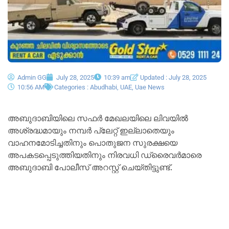
Admin GG
July 28, 2025
10:39 am
Updated : July 28, 2025
10:56 AM
Categories :
Abudhabi
,
UAE
,
Uae News
അബുദാബിയിലെ സഫർ മേഖലയിലെ ലിവയിൽ
അശ്രദ്ധമായും നമ്പർ പ്ലേറ്റ് ഇല്ലാതെയും
വാഹനമോടിച്ചതിനും പൊതുജന സുരക്ഷയെ
അപകടപ്പെടുത്തിയതിനും നിരവധി ഡ്രൈവർമാരെ
അബുദാബി പോലീസ് അറസ്റ്റ് ചെയ്‌തിട്ടുണ്ട്.