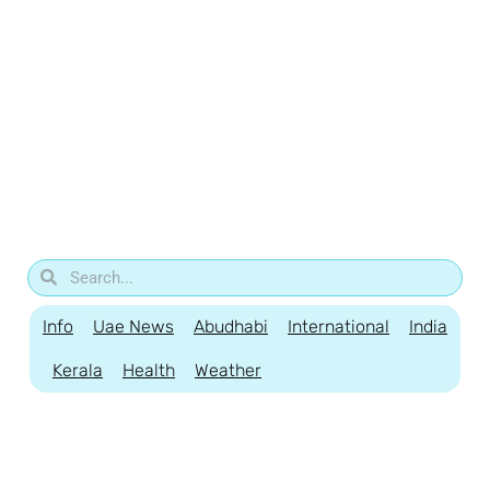
Info
Uae News
Abudhabi
International
India
Kerala
Health
Weather