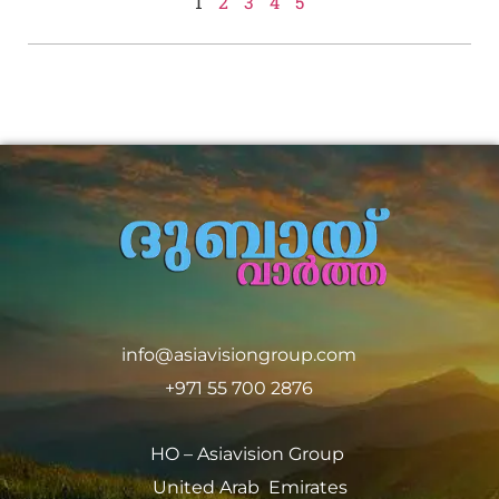
1
2
3
4
5
info@asiavisiongroup.com
+971 55 700 2876
HO – Asiavision Group
United Arab Emirates