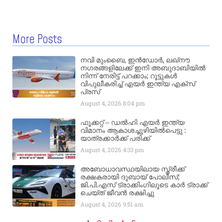
More Posts
നവി മുംബൈ, ഇൻഡോർ, ലഖ്നൗ
നഗരങ്ങളിലേക്ക് ഇനി അബുദാബിയിൽ
നിന്ന് നേരിട്ട് പറക്കാം; റൂട്ടുകൾ
വിപുലീകരിച്ച് എയർ ഇന്ത്യ എക്സ്
പ്രസ്
August 4, 2026
8:04 pm
ഫൂക്കറ്റ് – ഡൽഹി എയര്‍ ഇന്ത്യ
വിമാനം ആകാശച്ചുഴിയില്‍പെട്ടു :
യാത്രക്കാര്‍ക്ക് പരിക്ക്
August 4, 2026
4:33 pm
അബോധാവസ്ഥയിലായ സ്ത്രീക്ക്
രക്ഷകരായി ദുബായ് പോലീസ്;
ജി.പി.എസ് ട്രാക്കിംഗിലൂടെ കാർ ട്രാക്ക്
ചെയ്ത് ജീവൻ രക്ഷിച്ചു
August 4, 2026
9:51 am