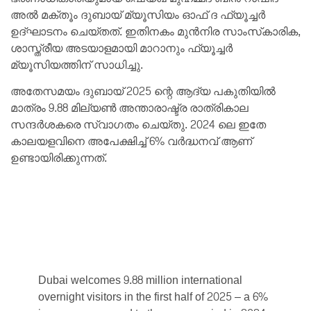
അൽ മക്തൂം ദുബായ് മ്യൂസിയം ഓഫ് ദ ഫ്യൂച്ചർ
ഉദ്ഘാടനം ചെയ്ത‌ത്. ഇതിനകം മുൻനിര സാംസ്‌കാരിക,
ശാസ്ത്രീയ അടയാളമായി മാറാനും ഫ്യൂച്ചർ
മ്യൂസിയത്തിന് സാധിച്ചു.
അതേസമയം ദുബായ് 2025 ന്റെ ആദ്യ പകുതിയിൽ
മാത്രം 9.88 മില്യൺ അന്താരാഷ്ട്ര രാത്രികാല
സന്ദർശകരെ സ്വാഗതം ചെയ്തു. 2024 ലെ ഇതേ
കാലയളവിനെ അപേക്ഷിച്ച് 6% വർദ്ധനവ് ആണ്
ഉണ്ടായിരിക്കുന്നത്.
Dubai welcomes 9.88 million international
overnight visitors in the first half of 2025 – a 6%