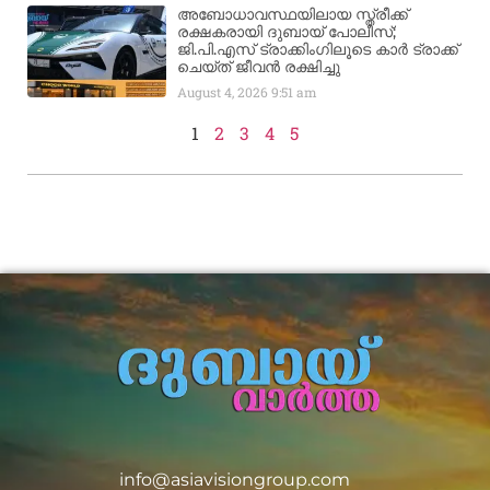
അബോധാവസ്ഥയിലായ സ്ത്രീക്ക്
രക്ഷകരായി ദുബായ് പോലീസ്;
ജി.പി.എസ് ട്രാക്കിംഗിലൂടെ കാർ ട്രാക്ക്
ചെയ്ത് ജീവൻ രക്ഷിച്ചു
August 4, 2026
9:51 am
1
2
3
4
5
info@asiavisiongroup.com