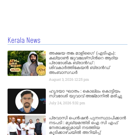
Kerala News
അക്ഷയ തങ്ക മാളിഗൈ’ (എടിഎം):
കല്യാണ്‍ ജുവലേഴ്‌സിന്‍റെ ആദ്യ
പ്രാദേശിക ബ്രാന്‍ഡ് :
ശിവകാര്‍ത്തികേയന്‍ ബ്രാന്‍ഡ്
അംബാസഡര്‍
August 3, 2026
12:25 pm
ഹൃദയാ ഘാതം : കൊല്ലം കൊട്ടിയം
സ്വദേശി യുവാവ് അജ്മാനിൽ മരിച്ചു
July 24, 2026
5:32 pm
പ്രവാസി പെൻഷൻ പുനഃസ്ഥാപിക്കാൻ
നടപടി : മുഖ്യമന്ത്രി ഐ സി എഫ്
നേതാക്കളുമായി നടത്തിയ
കൂടിക്കാഴ്ചയിൽ അറിയിപ്പ്