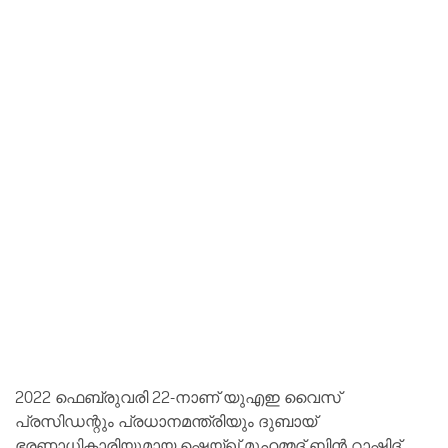
2022 ഫെബ്രുവരി 22-നാണ് യുഎഇ വൈസ്
പ്രസിഡന്റും പ്രധാനമന്ത്രിയും ദുബായ്
ഭരണാധികാരിയുമായ ഷെയ്ഖ് മുഹമ്മദ് ബിൻ റാഷിദ്