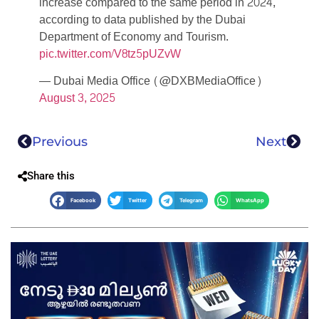
increase compared to the same period in 2024,
according to data published by the Dubai
Department of Economy and Tourism.
pic.twitter.com/V8tz5pUZvW
— Dubai Media Office (@DXBMediaOffice)
August 3, 2025
Previous
Next
Share this
Facebook
Twitter
Telegram
WhatsApp