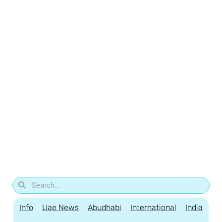
Info
Uae News
Abudhabi
International
India